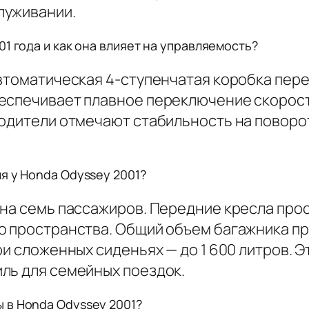
луживании.
1 года и как она влияет на управляемость?
автоматическая 4-ступенчатая коробка пер
беспечивает плавное переключение скорос
одители отмечают стабильность на поворот
я у Honda Odyssey 2001?
 на семь пассажиров. Передние кресла про
о пространства. Общий объем багажника п
ри сложенных сиденьях — до 1 600 литров. 
ль для семейных поездок.
 в Honda Odyssey 2001?