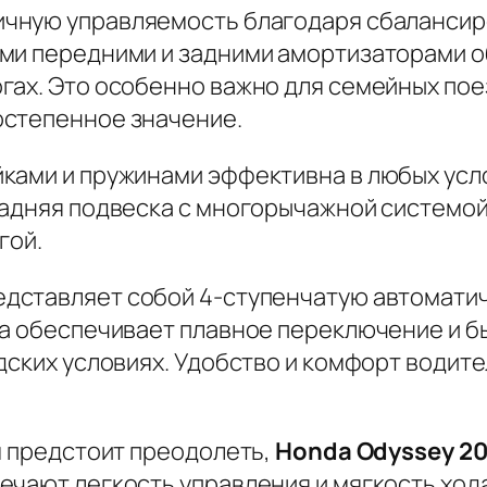
ичную управляемость благодаря сбалансир
ми передними и задними амортизаторами о
гах. Это особенно важно для семейных пое
остепенное значение.
ками и пружинами эффективна в любых усло
Задняя подвеска с многорычажной системой
гой.
едставляет собой 4-ступенчатую автомати
на обеспечивает плавное переключение и б
одских условиях. Удобство и комфорт води
м предстоит преодолеть,
Honda Odyssey 20
чают легкость управления и мягкость хода