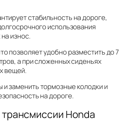
нтирует стабильность на дороге,
 долгосрочного использования
на износ.
то позволяет удобно разместить до 7
тров, а при сложенных сиденьях
х вещей.
 и заменить тормозные колодки и
езопасность на дороге.
и трансмиссии Honda