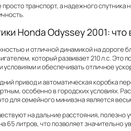
е просто транспорт, а надежного спутника 
ичность.
ики Honda Odyssey 2001: что
жностью и отличной динамикой на дороге 
гателем, который развивает 210 л.с. Это 
 условиями и обеспечивать отличное уско
ний привод и автоматическая коробка пер
тным, особенно в городских условиях. Рас
 что для семейного минивэна является вес
ествуют на дальние расстояния, полезно у
а 65 литров, что позволяет значительно у