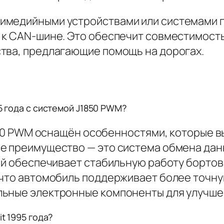
имедийными устройствами или системами 
 к CAN-шине. Это обеспечит совместимость
тва, предлагающие помощь на дорогах.
5 года с системой J1850 PWM?
1850 PWM оснащён особенностями, которые в
е преимущество — это система обмена дан
рый обеспечивает стабильную работу борто
что автомобиль поддерживает более точную
льные электронные компоненты для улучше
t 1995 года?