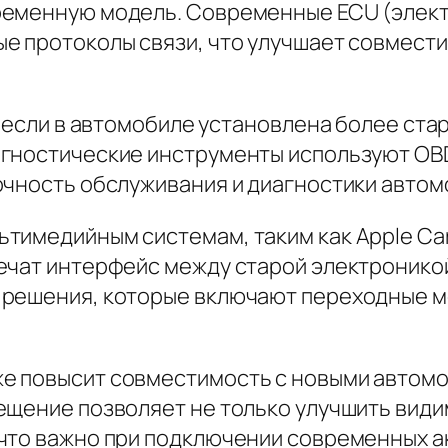
ременную модель. Современные ECU (элект
е протоколы связи, что улучшает совмести
, если в автомобиле установлена более ста
гностические инструменты используют OBD-
очность обслуживания и диагностики автом
имедийным системам, таким как Apple CarP
ечат интерфейс между старой электронико
 решения, которые включают переходные 
е повысит совместимость с новыми автомо
щение позволяет не только улучшить видимо
что важно при подключении современных а