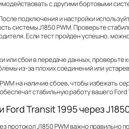
аимодействовать с другими бортовыми сист
 После подключения и настройки используй
сть системы J1850 PWM. Проверьте стабил
дителя. Если тест пройден успешно, можн
бки или сбои в передаче данных, проверьте
блемы из-за плохих соединений или устаре
 PWM на наличие сбоев, чтобы избежать се
обеспечат стабильную работу вашего Ford T
Ford Transit 1995 через J18
ерез протокол J1850 PWM важно правильно 