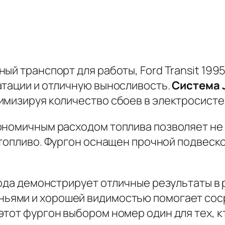
ый транспорт для работы, Ford Transit 199
атации и отличную выносливость.
Система 
имизируя количество сбоев в электросисте
ономичным расходом топлива позволяет не 
 топливо.
Фургон оснащен прочной подвеско
года демонстрирует отличные результаты в
ньями и хорошей видимостью помогает сос
тот фургон выбором номер один для тех, к