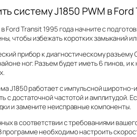
ть систему J1850 PWM в Ford T
 Ford Transit 1995 года начните с подготов
ны, чтобы избежать коротких замыканий и
еский прибор к диагностическому разъему 
айоне ног. Разъем будет иметь 6 пинов, и 
х.
тема J1850 работает с импульсной широтно
ь с достаточной частотой и амплитудой. Е
дки и замените неисправные компоненты.
нных в соответствии с требованиями вашего
В программе необходимо настроить скорост