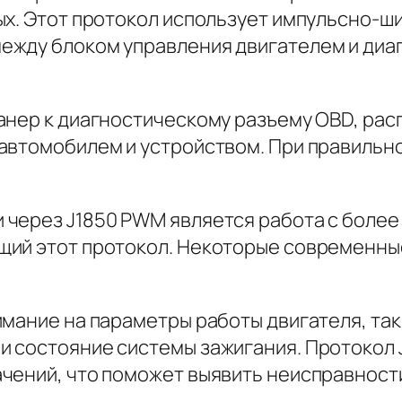
ых. Этот протокол использует импульсно-
ежду блоком управления двигателем и диа
анер к диагностическому разъему OBD, ра
автомобилем и устройством. При правильн
через J1850 PWM является работа с более 
щий этот протокол. Некоторые современны
мание на параметры работы двигателя, так
 состояние системы зажигания. Протокол 
чений, что поможет выявить неисправности