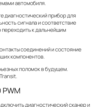
емами автомобиля.
те диагностический прибор для
ьность сигнала и соответствие
о переходить к дальнейшим
 контакты соединений и состояние
вших компонентов.
рьезных поломок в будущем.
ransit.
50 PWM
подключить диагностический сканер и