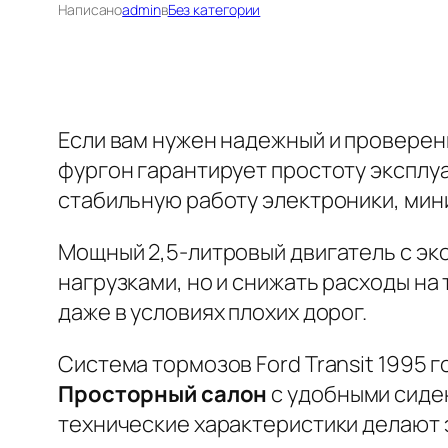
Написано
admin
в
Без категории
Если вам нужен надежный и проверенн
фургон гарантирует простоту эксплу
стабильную работу электроники, мин
Мощный 2,5-литровый двигатель с эк
нагрузками, но и снижать расходы на
даже в условиях плохих дорог.
Система тормозов Ford Transit 1995 
Просторный салон
с удобными сиде
технические характеристики делают э