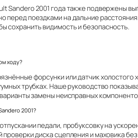
lt Sandero 2001 года также подвержены в
о перед поездками на дальние расстояния
ы сохранить видимость и безопасность.
ом ходу?
рязнённые форсунки или датчик холостого х
уумных трубках. Наше руководство показыв
е варианты замены неисправных компоненто
Sandero 2001?
отпускании педали, пробуксовку на ускоре
й проверки диска сцепления и маховика бе