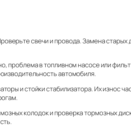
роверьте свечи и провода. Замена старых 
, проблема в топливном насосе или фильтр
роизводительность автомобиля.
торы и стойки стабилизатора. Их износ ча
рогам.
мозных колодок и проверка тормозных дис
сть.