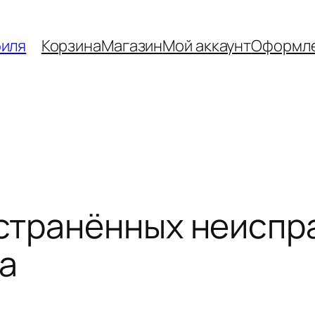
биля
Корзина
Магазин
Мой аккаунт
Оформле
транённых неиспра
да