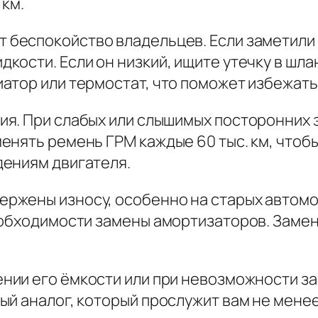
 км.
т беспокойство владельцев. Если заметили
ости. Если он низкий, ищите утечку в шлан
атор или термостат, что поможет избежать
я. При слабых или слышимых посторонних з
нять ремень ГРМ каждые 60 тыс. км, чтобы
дениям двигателя.
ержены износу, особенно на старых автомоб
еобходимости замены амортизаторов. Замен
нии его ёмкости или при невозможности за
й аналог, который прослужит вам не менее 