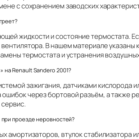
амене с сохранением заводских характерист
 греет?
ющей жидкости и состояние термостата. Е
 вентилятора. В нашем материале указаны 
замены термостата и устранения воздушных
 на Renault Sandero 2001?
истемой зажигания, датчиками кислорода и
 ошибок через бортовой разъём, а также р
 сервис.
1 при проезде неровностей?
ых амортизаторов, втулок стабилизатора и