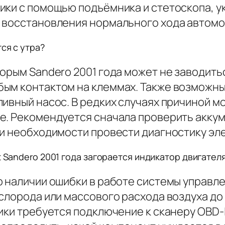
ики с помощью подъёмника и стетоскопа, у
 восстановления нормального хода автомо
ся с утра?
орым Sandero 2001 года может не заводитьс
ым контактом на клеммах. Также возможны
ивный насос. В редких случаях причиной м
. Рекомендуется сначала проверить аккуму
ри необходимости провести диагностику эл
t Sandero 2001 года загорается индикатор двигател
о наличии ошибки в работе системы управл
слорода или массового расхода воздуха до
ики требуется подключение к сканеру OBD-I