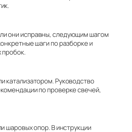
ик.
сли они исправны, следующим шагом
конкретные шаги по разборке и
 пробок.
ли катализатором. Руководство
екомендации по проверке свечей,
ли шаровых опор. В инструкции