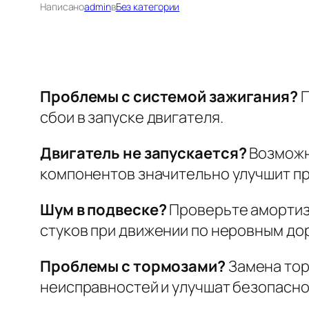
Написано
admin
в
Без категории
Проблемы с системой зажигания?
П
сбои в запуске двигателя.
Двигатель не запускается?
Возможно
компонентов значительно улучшит п
Шум в подвеске?
Проверьте амортиза
стуков при движении по неровным до
Проблемы с тормозами?
Замена тор
неисправностей и улучшат безопасно