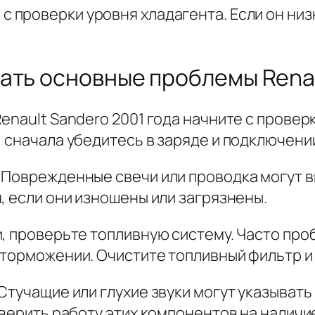
с проверки уровня хладагента. Если он ни
ать основные проблемы Renau
enault Sandero 2001 года начните с провер
 сначала убедитесь в заряде и подключени
 Поврежденные свечи или проводка могут в
, если они изношены или загрязнены.
и, проверьте топливную систему. Часто про
 торможении. Очистите топливный фильтр и
Стучащие или глухие звуки могут указывать
оверить работу этих компонентов на наличи