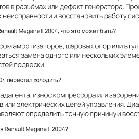
тов в разъёмах или дефект генератора. Про
к неисправности и восстановить работу си
nault Megane II 2004, что это может быть?
сом амортизаторов, шаровых опор или втул
аться замена одного или нескольких элем
стей подвески.
004 перестал холодить?
ладагента, износ компрессора или засорен
 или электрических цепей управления. Диа
воляют определить точную причину и восс
 Renault Megane II 2004?