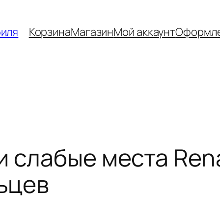
биля
Корзина
Магазин
Мой аккаунт
Оформле
 слабые места Rena
ьцев