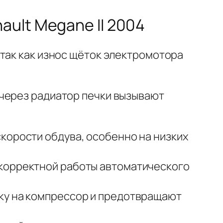
ult Megane II 2004
так как износ щёток электромотора
 через радиатор печки вызывают
корости обдува, особенно на низких
екорректной работы автоматического
зку на компрессор и предотвращают