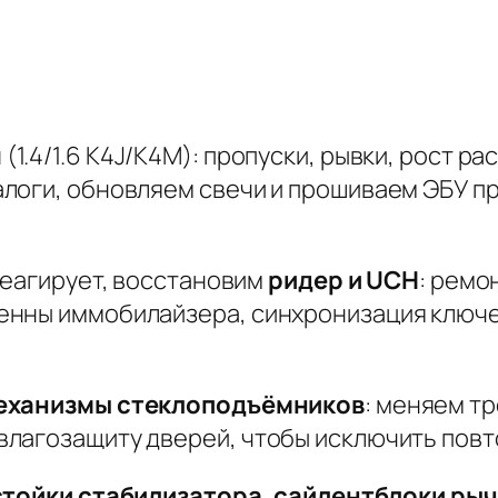
я
(1.4/1.6 K4J/K4M): пропуски, рывки, рост р
логи, обновляем свечи и прошиваем ЭБУ п
еагирует, восстановим
ридер и UCH
: ремо
нны иммобилайзера, синхронизация ключей
еханизмы стеклоподъёмников
: меняем тр
лагозащиту дверей, чтобы исключить повт
стойки стабилизатора, сайлентблоки рыч