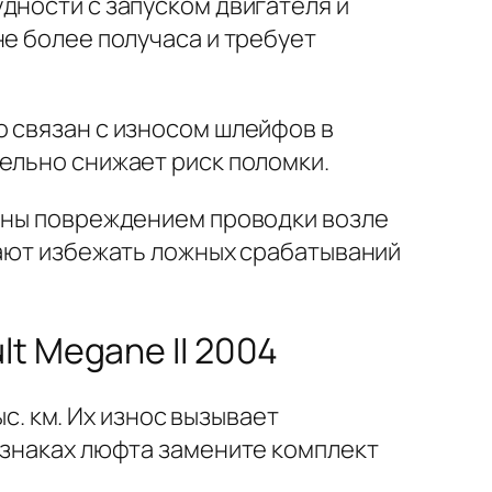
дности с запуском двигателя и
не более получаса и требует
о связан с износом шлейфов в
ельно снижает риск поломки.
ваны повреждением проводки возле
гают избежать ложных срабатываний
t Megane II 2004
с. км. Их износ вызывает
изнаках люфта замените комплект