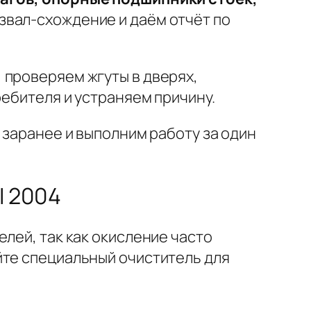
звал-схождение и даём отчёт по
, проверяем жгуты в дверях,
ребителя и устраняем причину.
 заранее и выполним работу за один
I 2004
лей, так как окисление часто
йте специальный очиститель для