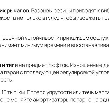
их рычагов
. Разрывы резины приводят к в
ком, а не только втулку, чтобы избежать п
оперечной устойчивости
при каждом обслужи
занимает минимум времени и восстанавлива
 и тяги
на предмет люфтов. Изношенные де
а парой с последующей регулировкой углов
ость.
15 тыс. км. Потеря упругости или течь мас
мене меняйте амортизаторы попарно на од