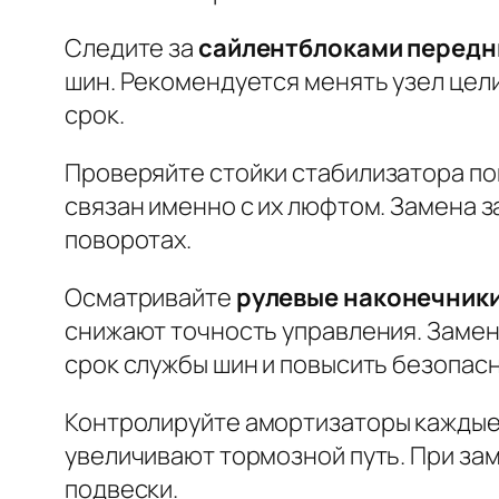
Следите за
сайлентблоками передн
шин. Рекомендуется менять узел цели
срок.
Проверяйте
стойки стабилизатора п
связан именно с их люфтом. Замена 
поворотах.
Осматривайте
рулевые наконечники
снижают точность управления. Замен
срок службы шин и повысить безопасн
Контролируйте
амортизаторы
каждые 
увеличивают тормозной путь. При за
подвески.