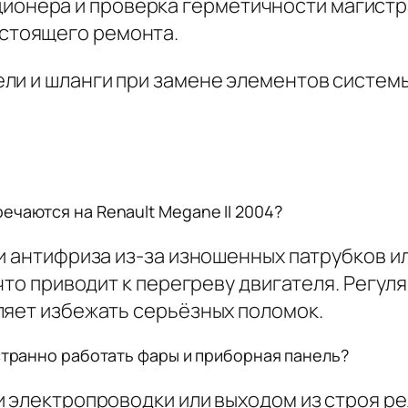
ионера и проверка герметичности магистр
остоящего ремонта.
ли и шланги при замене элементов систем
ечаются на Renault Megane II 2004?
и антифриза из-за изношенных патрубков и
 что приводит к перегреву двигателя. Рег
ляет избежать серьёзных поломок.
 странно работать фары и приборная панель?
и электропроводки или выходом из строя ре