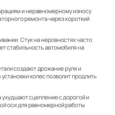
ибрациям и неравномерному износу
овторного ремонта через короткий
вании. Стук на неровностях часто
ет стабильность автомобиля на
тали создают дрожание руля и
 установки колес позволит продлить
ла ухудшают сцепление с дорогой и
ной оси для равномерной работы