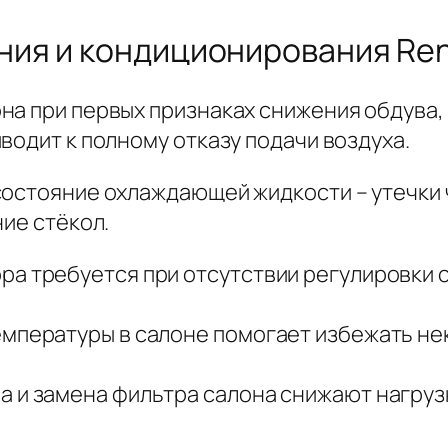
ия и кондиционирования Rena
на при первых признаках снижения обдува, 
водит к полному отказу подачи воздуха.
состояние охлаждающей жидкости – утечки
ние стёкол.
а требуется при отсутствии регулировки с
емпературы в салоне помогает избежать н
а и замена фильтра салона снижают нагру