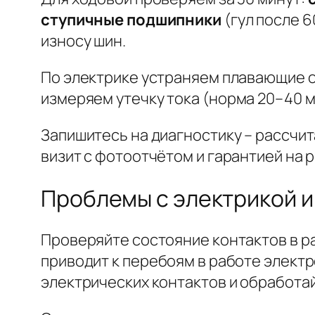
ступичные подшипники
(гул после 
износу шин.
По электрике устраняем плавающие о
измеряем утечку тока (
норма 20–40 
Запишитесь на диагностику – рассчит
визит с фотоотчётом и гарантией на р
Проблемы с электрикой и 
Проверяйте состояние контактов в ра
приводит к перебоям в работе элект
электрических контактов и обработа