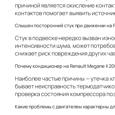
причиной является окисление контак
контактов помогает выявить источни
Слышен посторонний стук при движении на Re
Стук в подвеске нередко вызван изно
интенсивности шума, может потребов
снижает риск повреждения других ча
Почему кондиционер на Renault Megane II 2
Наиболее частые причины — утечка х
бывает неисправность термодатчиков
проверка состояния компрессора поз
Какие проблемы с двигателем характерны для