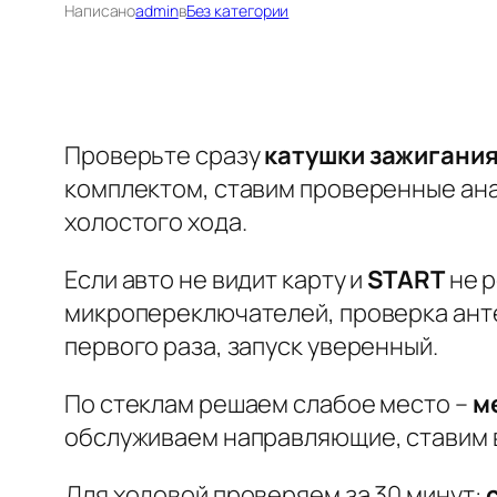
Написано
admin
в
Без категории
Проверьте сразу
катушки зажигани
комплектом, ставим проверенные ана
холостого хода.
Если авто не видит карту и
START
не р
микропереключателей, проверка анте
первого раза, запуск уверенный.
По стеклам решаем слабое место –
м
обслуживаем направляющие, ставим в
Для ходовой проверяем за 30 минут: