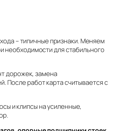
асхода – типичные признаки. Меняем
ри необходимости для стабильного
нт дорожек, замена
. После работ карта считывается с
осы и клипсы на усиленные,
ор.
агов, опорные подшипники стоек,