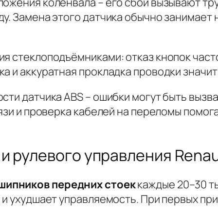
ожения коленвала – его сбои вызывают тру
у. Замена этого датчика обычно занимает 
ия стеклоподъёмниками: отказ кнопок част
ка и аккуратная прокладка проводки значит
ости датчика ABS – ошибки могут быть выз
рязи и проверка кабелей на переломы помо
и рулевого управления Renaul
шипников передних стоек
каждые 20–30 ты
я и ухудшает управляемость. При первых пр