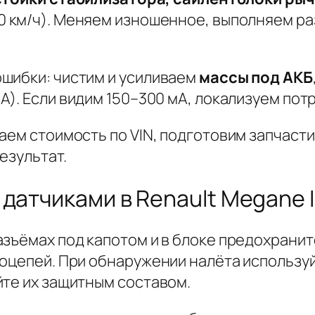
60 км/ч). Меняем изношенное, выполняем ра
шибки: чистим и усиливаем
массы под АКБ
мА
). Если видим 150–300 мА, локализуем пот
аем стоимость по VIN, подготовим запчасти
езультат.
датчиками в Renault Megane I
зъёмах под капотом и в блоке предохраните
роцепей. При обнаружении налёта использу
йте их защитным составом.