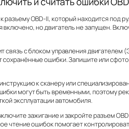
лючить и считать ошибки OBD-
 разъему OBD-II, который находится под ру
я включено, но двигатель не запущен. Вклю
ит связь с блоком управления двигателем (
т сохранённые ошибки. Запишите или сфот
инструкцию к сканеру или специализирован
шибки могут быть временными, поэтому ре
ткой эксплуатации автомобиля.
ключите зажигание и закройте разъем OBD-
ное чтение ошибок помогает контролироват