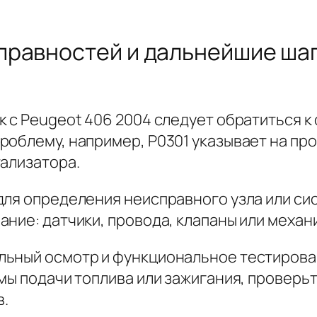
.
правностей и дальнейшие шаг
 с Peugeot 406 2004 следует обратиться к 
облему, например, P0301 указывает на про
тализатора.
для определения неисправного узла или си
ание: датчики, провода, клапаны или меха
льный осмотр и функциональное тестирова
мы подачи топлива или зажигания, проверь
в.