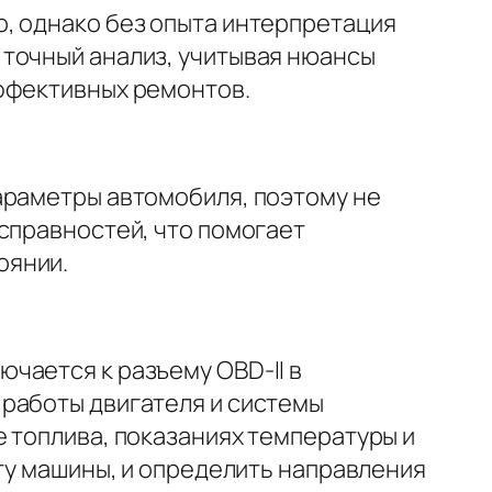
, однако без опыта интерпретация
 точный анализ, учитывая нюансы
эффективных ремонтов.
араметры автомобиля, поэтому не
справностей, что помогает
оянии.
чается к разъему OBD-II в
 работы двигателя и системы
 топлива, показаниях температуры и
оту машины, и определить направления