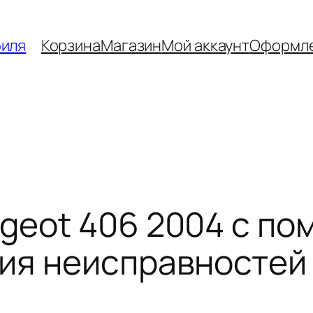
биля
Корзина
Магазин
Мой аккаунт
Оформле
geot 406 2004 с по
ия неисправностей