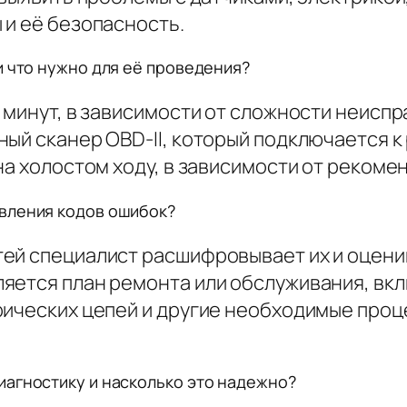
 и её безопасность.
и что нужно для её проведения?
 минут, в зависимости от сложности неисп
ый сканер OBD-II, который подключается к
на холостом ходу, в зависимости от рекоме
вления кодов ошибок?
ей специалист расшифровывает их и оцени
яется план ремонта или обслуживания, вк
рических цепей и другие необходимые про
иагностику и насколько это надежно?