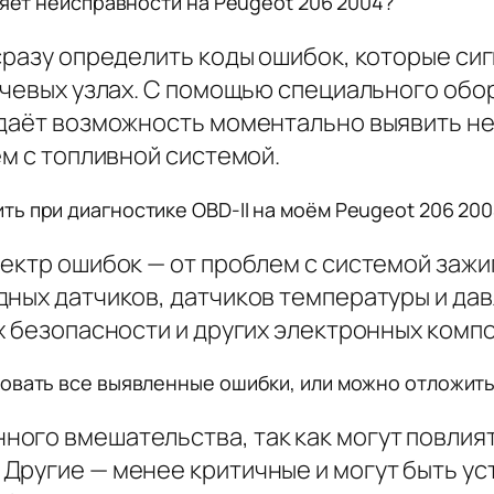
ляет неисправности на Peugeot 206 2004?
сразу определить коды ошибок, которые си
лючевых узлах. С помощью специального об
 даёт возможность моментально выявить не
ем с топливной системой.
ь при диагностике OBD-II на моём Peugeot 206 20
ектр ошибок — от проблем с системой зажиг
дных датчиков, датчиков температуры и дав
х безопасности и других электронных комп
ровать все выявленные ошибки, или можно отложит
ого вмешательства, так как могут повлият
Другие — менее критичные и могут быть ус