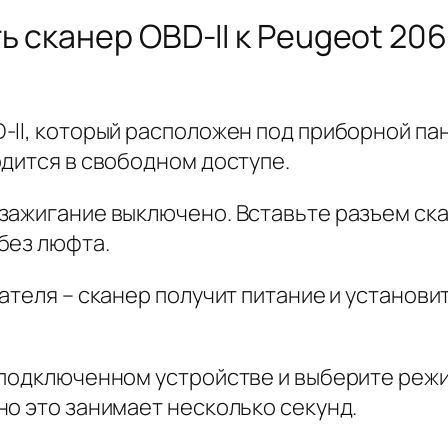
 сканер OBD-II к Peugeot 20
II, который расположен под приборной пан
одится в свободном доступе.
зажигание выключено. Вставьте разъем скан
без люфта.
ателя – сканер получит питание и установи
 подключенном устройстве и выберите режи
но это занимает несколько секунд.