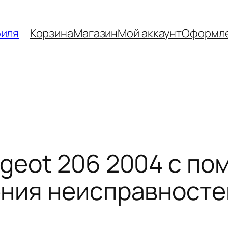
биля
Корзина
Магазин
Мой аккаунт
Оформле
geot 206 2004 с по
ения неисправносте