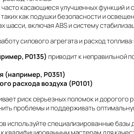
 часто касающиеся улучшенных функций и 
 таких как подушки безопасности и освещен
х шасси, включая ABS и систему стабилиза
аботу силового агрегата и расход топлива:
ример, P0135)
приводит к неправильной п
я (например, P0351)
го расхода воздуха (P0101)
вает риск серьезных поломок и дорогого р
нить проблемы и поддерживать оптимальну
ов используйте специализированные базы д
 к квалифицированным мастерам для качес