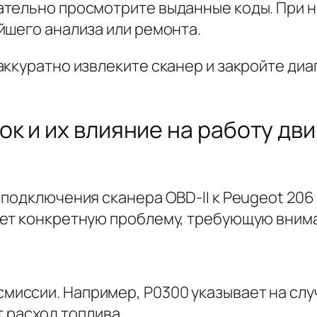
ательно просмотрите выданные коды. При 
йшего анализа или ремонта.
аккуратно извлеките сканер и закройте диа
к и их влияние на работу дви
подключения сканера OBD-II к Peugeot 206
ает конкретную проблему, требующую вним
смиссии. Например, P0300 указывает на сл
 расход топлива.