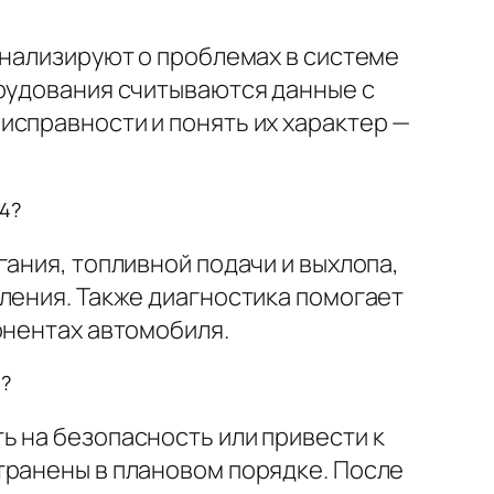
гнализируют о проблемах в системе
орудования считываются данные с
исправности и понять их характер —
04?
ания, топливной подачи и выхлопа,
ления. Также диагностика помогает
онентах автомобиля.
ь?
ь на безопасность или привести к
транены в плановом порядке. После