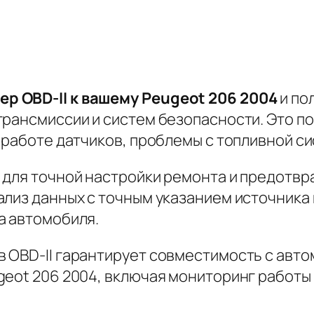
р OBD-II к вашему Peugeot 206 2004
и по
трансмиссии и систем безопасности. Это п
 работе датчиков, проблемы с топливной си
 для точной настройки ремонта и предотв
ализ данных с точным указанием источника
а автомобиля.
 OBD-II гарантирует совместимость с авт
geot 206 2004, включая мониторинг работы