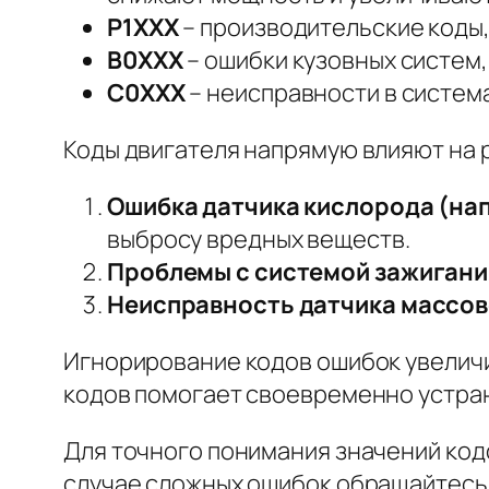
P1XXX
– производительские коды,
B0XXX
– ошибки кузовных систем,
C0XXX
– неисправности в система
Коды двигателя напрямую влияют на р
Ошибка датчика кислорода (нап
выбросу вредных веществ.
Проблемы с системой зажигани
Неисправность датчика массово
Игнорирование кодов ошибок увеличи
кодов помогает своевременно устра
Для точного понимания значений код
случае сложных ошибок обращайтесь