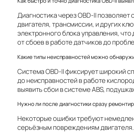
Как быстро и точно диагностика OBD-II выяв
Диагностика через OBD-II позволяет 
двигателя, трансмиссии, и других к
электронного блока управления, что
от сбоев в работе датчиков до пробл
Какие типы неисправностей можно обнаружит
Система OBD-II фиксирует широкий сп
до неисправностей в работе кислоро
выявить сбои в системе ABS, подушка
Нужно ли после диагностики сразу ремонти
Некоторые ошибки требуют немедленн
серьёзным повреждениям двигателя. 