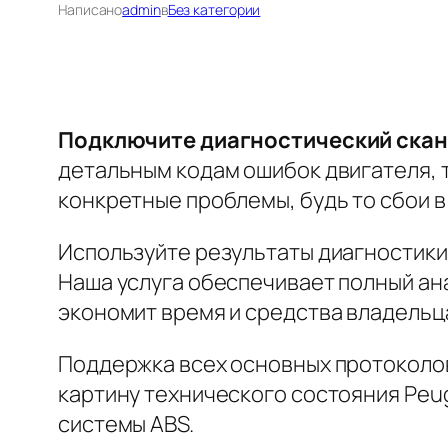
Написано
admin
в
Без категории
Подключите диагностический скане
детальным кодам ошибок двигателя, 
конкретные проблемы, будь то сбои в
Используйте результаты диагностики
Наша услуга обеспечивает полный ан
экономит время и средства владельц
Поддержка всех основных протоколов
картину технического состояния Peu
системы ABS.