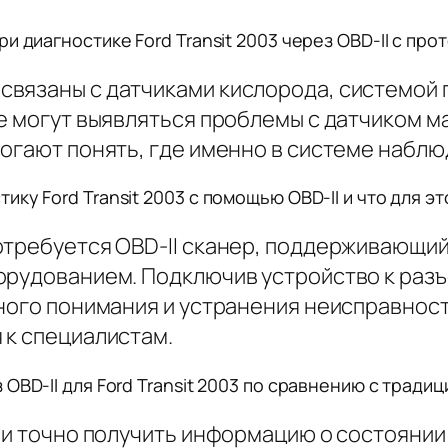
 диагностике Ford Transit 2003 через OBD-II с про
вязаны с датчиками кислорода, системой 
е могут выявляться проблемы с датчиком м
огают понять, где именно в системе наблю
ку Ford Transit 2003 с помощью OBD-II и что для э
требуется OBD-II сканер, поддерживающий 
орудованием. Подключив устройство к разъ
чного понимания и устранения неисправнос
 к специалистам.
OBD-II для Ford Transit 2003 по сравнению с трад
 и точно получить информацию о состоянии 