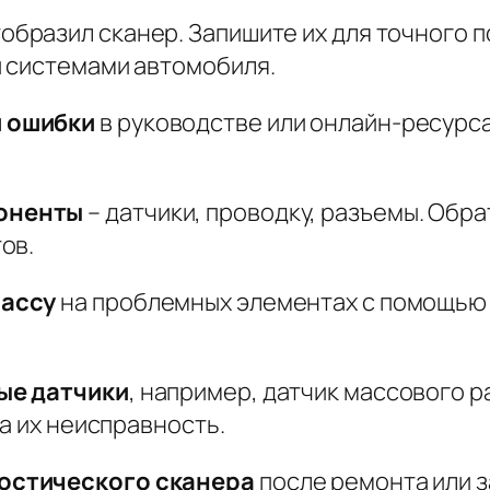
тобразил сканер. Запишите их для точного
 системами автомобиля.
 ошибки
в руководстве или онлайн-ресурсах
оненты
– датчики, проводку, разъемы. Обр
ов.
массу
на проблемных элементах с помощью
ые датчики
, например, датчик массового 
а их неисправность.
остического сканера
после ремонта или з