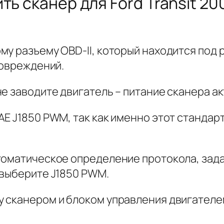
ть сканер для Ford Transit 2
у разъему OBD-II, который находится под 
повреждений.
е заводите двигатель – питание сканера а
 J1850 PWM, так как именно этот стандарт 
томатическое определение протокола, зада
 выберите J1850 PWM.
 сканером и блоком управления двигателем