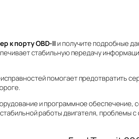
р к порту OBD-II
и получите подробные да
спечивает стабильную передачу информации
исправностей помогает предотвратить се
ороге.
удование и программное обеспечение, совм
стабильной работы двигателя, проблемы с 