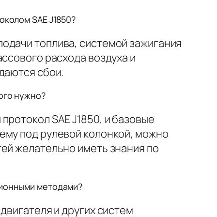
токолом SAE J1850?
подачи топлива, системой зажигания
ассового расхода воздуха и
даются сбои.
того нужно?
протокол SAE J1850, и базовые
ему под рулевой колонкой, можно
тей желательно иметь знания по
иционными методами?
двигателя и других систем