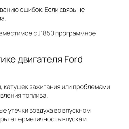
ванию ошибок. Если связь не
а.
овместимое с J1850 программное
ике двигателя Ford
, катушек зажигания или проблемами
вления топлива.
ые утечки воздуха во впускном
рьте герметичность впуска и