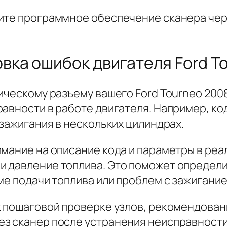
вите программное обеспечение сканера че
ка ошибок двигателя Ford To
ическому разъему вашего Ford Tourneo 200
авности в работе двигателя. Например, ко
 зажигания в нескольких цилиндрах.
мание на описание кода и параметры в реа
 давление топлива. Это поможет определи
ме подачи топлива или проблем с зажигание
к пошаговой проверке узлов, рекомендованн
з сканер после устранения неисправности