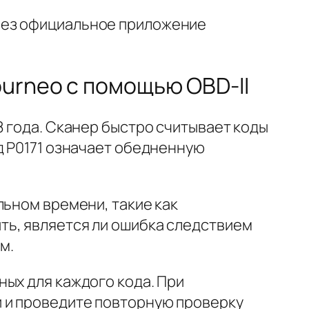
рез официальное приложение
urneo с помощью OBD-II
8 года. Сканер быстро считывает коды
д P0171 означает обедненную
льном времени, такие как
ть, является ли ошибка следствием
м.
ых для каждого кода. При
 и проведите повторную проверку