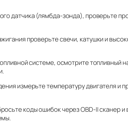
го датчика (лямбда-зонда), проверьте про
ажигания проверьте свечи, катушки и высо
топливной системе, осмотрите топливный н
и.
дения измерьте температуру двигателя и п
росьте коды ошибок через OBD-II сканер и
емы.