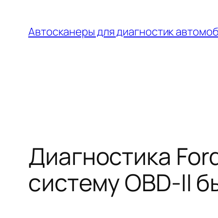
Перейти
к
Автосканеры для диагностик автомо
содержимому
Диагностика Ford
систему OBD-II б