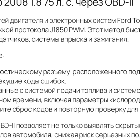
008 1.8 75 л. с. через OBD-II
й двигателя и электронных систем Ford Tour
жкой протокола J1850 PWM. Этот метод быс
датчиков, системы впрыска и зажигания.
е:
ностическому разъему, расположенного по
текущие коды ошибок.
анные с системой подачи топлива и системо
ном времени, включая параметры кислородн
ите сброс кодов и повторную проверку для
D-II позволяет не только выявлять скрыты
лов автомобиля, снижая риск серьезных по