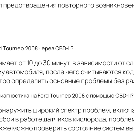
ля предотвращения повторного возникнове
 Tourneo 2008 через OBD-II?
имает от 10 до 30 минут, в зависимости от
у автомобиля, после чего считываются ко
стро определить основные проблемы без ра
иагностика на Ford Tourneo 2008 с помощью OBD-II?
обнаружить широкий спектр проблем, включ
сбои в работе датчиков кислорода, пробле
акже можно проверить состояние систем в