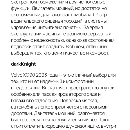
экстренном торможении и другие полезные
функции. Двигатель мощный, но достаточно
экономичный для такого автомобиля. Обзор с
водительского сиденья хороший, а системы
управления интуитивно понятны. За время
эксплуатации машины не возникло серьезных
проблем с надежностью, однако за состоянием
подвески стоит следить. В общем, отличный
выбор для тех, кто ценит качество и комфорт.
darkKnight
Volvo XC90 2003 года — это отличный выбор для
тех, кто ищет надежный и комфортный
внедорожник. Впечатляет пространство внутри,
особенно для пассажиров второго ряда и
багажного отделения. Подвеска мягкая,
автомобиль легко справляется с неровными
дорогами. Двигатель мощный, разгоняется
быстро, несмотря на внушительный вес. Также
стоит отметить хорошую шумоизоляцию, внутри