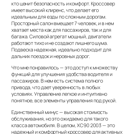
кто ценит безопасность и комфорт. Кроссовер
имеет высокий клиренс, что делает его
идеальным для езды по сложным дорогам.
Просторный салон вмещает 7 человек, и в нем
хватает места как для пассажиров, так и для
багажа. Силовой агрегат мощный, двигатели
работают тихо и не создают лишнего шума.
Подвеска надежная, идеально подходит для
дальних поездок и неровных дорог.
Что мне понравилось — это доступ к множеству
функций для улучшения удобства водителя и
пассажиров. В нем есть система полного
привода, что дает уверенность в любых
условиях. Управление легкое и интуитивно
понятное, все элементы управления под рукой.
Единственный минус — высокая стоимость
обслуживания, но это ожидаемо для такого
класса автомобиля. В целом, XC90 2003 — это
надежный и комфортный кроссовер для активных