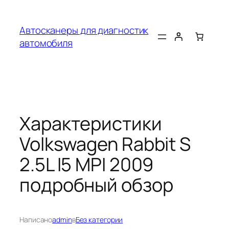
Перейти
к
Автосканеры для диагностик
содержимому
автомобиля
Характеристики
Volkswagen Rabbit S
2.5L I5 MPI 2009
подробный обзор
Написано
admin
в
Без категории