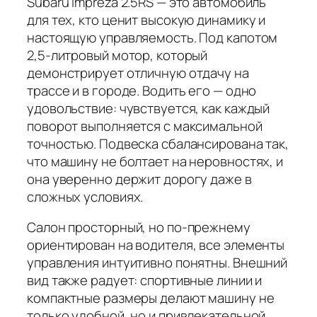
Subaru Impreza 2.5RS — это автомобиль
для тех, кто ценит высокую динамику и
настоящую управляемость. Под капотом
2,5-литровый мотор, который
демонстрирует отличную отдачу на
трассе и в городе. Водить его — одно
удовольствие: чувствуется, как каждый
поворот выполняется с максимальной
точностью. Подвеска сбалансирована так,
что машину не болтает на неровностях, и
она уверенно держит дорогу даже в
сложных условиях.
Салон просторный, но по-прежнему
ориентирован на водителя, все элементы
управления интуитивно понятны. Внешний
вид также радует: спортивные линии и
компактные размеры делают машину не
только удобной, но и привлекательной.