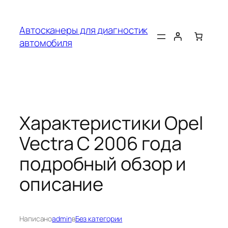
Перейти
к
Автосканеры для диагностик
содержимому
автомобиля
Характеристики Opel
Vectra C 2006 года
подробный обзор и
описание
Написано
admin
в
Без категории