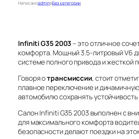
Написано
admin
в
Без категории
Infiniti G35 2003
– это отличное соче
комфорта. Мощный 3.5-литровый V6 дв
системе полного привода и жесткой 
Говоря о
трансмиссии
, стоит отмет
плавное переключение и динамичную
автомобилю сохранять устойчивость п
Салон Infiniti G35 2003 выполнен с 
для максимального комфорта водител
безопасности делают поездки на это