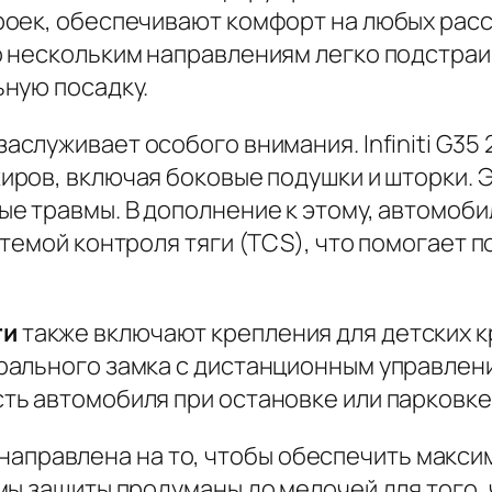
оек, обеспечивают комфорт на любых расс
о нескольким направлениям легко подстра
ную посадку.
аслуживает особого внимания. Infiniti G35
иров, включая боковые подушки и шторки. 
е травмы. В дополнение к этому, автомоб
темой контроля тяги (TCS), что помогает 
ти
также включают крепления для детских кр
ального замка с дистанционным управлени
ь автомобиля при остановке или парковке
да направлена на то, чтобы обеспечить мак
мы защиты продуманы до мелочей для того,