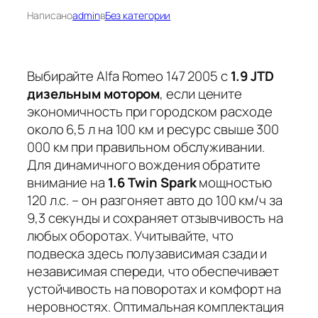
Написано
admin
в
Без категории
Выбирайте Alfa Romeo 147 2005 с
1.9 JTD
дизельным мотором
, если цените
экономичность при городском расходе
около
6,5 л на 100 км
и ресурс свыше 300
000 км при правильном обслуживании.
Для динамичного вождения обратите
внимание на
1.6 Twin Spark
мощностью
120 л.с.
– он разгоняет авто до 100 км/ч за
9,3 секунды и сохраняет отзывчивость на
любых оборотах. Учитывайте, что
подвеска здесь полузависимая сзади и
независимая спереди, что обеспечивает
устойчивость на поворотах и комфорт на
неровностях. Оптимальная комплектация