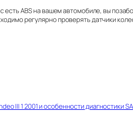
вас есть ABS на вашем автомобиле, вы позаб
бходимо регулярно проверять датчики коле
eo III 1 2001 и особенности диагностики SA