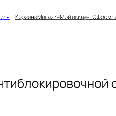
биля
Корзина
Магазин
Мой аккаунт
Оформле
нтиблокировочной 