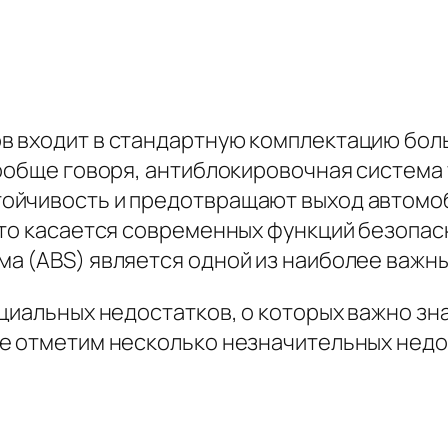
в входит в стандартную комплектацию бо
Вообще говоря, антиблокировочная система
ойчивость и предотвращают выход автомоб
Что касается современных функций безопас
а (ABS) является одной из наиболее важны
циальных недостатков, о которых важно зна
е отметим несколько незначительных недо