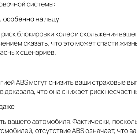
овочной системы:
 особенно на льду
 риск блокировки колес и скольжения ваше
чением сказать, что это может спасти жизн
пасных сценариев.
огией ABS могут снизить ваши страховые вы
 доказала, что она снижает риск несчастны
даже
ть вашего автомобиля. Фактически, поскол
томобилей,
отсутствие
ABS означает, что в