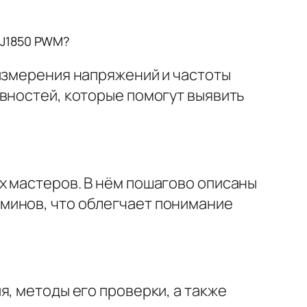
 J1850 PWM?
 измерения напряжений и частоты
вностей, которые помогут выявить
х мастеров. В нём пошагово описаны
минов, что облегчает понимание
, методы его проверки, а также