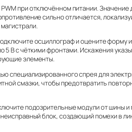
 PWM при отключённом питании. Значение 
противление сильно отличается, локализу
 магистрали.
одключите осциллограф и оцените форму и
о 5 В
с чёткими фронтами. Искажения указ
рующие элементы.
ью специализированного спрея для электр
итной смазки, чтобы предотвратить повтор
ключите подозрительные модули от шины и 
 неисправный блок, создающий помехи в ли