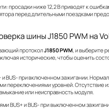
и: просадки ниже 12,2 В приводят к ошибка
лятора перед длительными поездками пре
оверка шины J1850 PWM на Vol
ивающий протокол
J1850 PWM
, и выберите 
включая исторические, чтобы оценить сост
+
и
BUS-
при включенном зажигании. Нормал
рыми переключениями уровней. Отсутствие 
замыкание или неисправность модуля.
иями
BUS+
и
BUS-
при выключенном зажигании