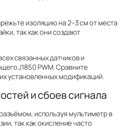
режьте изоляцию на 2–3 см от места
йки, так как они создают
сех связанных датчиков и
ющего J1850 PWM. Сравните
гих установленных модификаций.
остей и сбоев сигнала
разъёмом, используя мультиметр в
ии, так как окисление часто