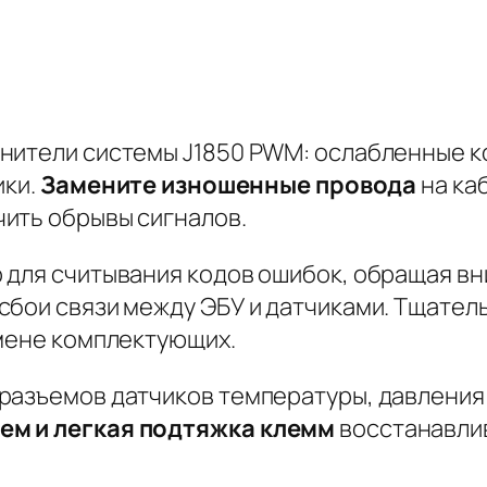
анители системы J1850 PWM: ослабленные 
ики.
Замените изношенные провода
на ка
ить обрывы сигналов.
 для считывания кодов ошибок, обращая в
сбои связи между ЭБУ и датчиками.
Тщатель
амене комплектующих.
разъемов датчиков температуры, давления 
ем и легкая подтяжка клемм
восстанавлив