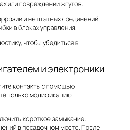
ах или повреждении жгутов.
оррозии и нештатных соединений.
бки в блоках управления.
остику, чтобы убедиться в
игателем и электроники
тите контакты с помощью
йте только модификацию,
ключить короткое замыкание.
нений в посадочном месте. После