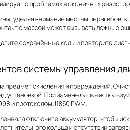
изирует о проблемах в оконечных резистор
ины, уделяя внимание местам перегибов, к
нтакт с массой может вызывать ложные оши
алите сохранённые коды и повторите диагн
нтов системы управления дв
а предмет окисления и повреждений. Очис
ед установкой. При замене блока использу
998 и протоколом J1850 PWM.
ленвала отключите аккумулятор, чтобы ис
плотнительного кольца и отсутствии загряз