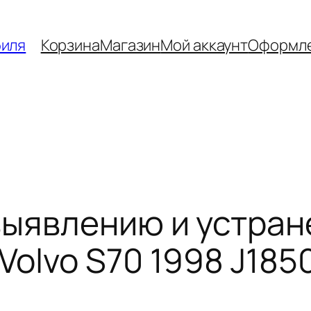
биля
Корзина
Магазин
Мой аккаунт
Оформле
выявлению и устра
Volvo S70 1998 J18