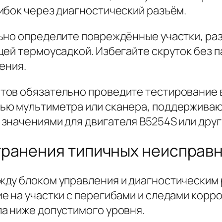
ибок через диагностический разъём.
ьно определите повреждённые участки, раз
ей термоусадкой. Избегайте скруток без па
ения.
ов обязательно проведите тестирование в
ью мультиметра или сканера, поддержива
значениями для двигателя B5254S или дру
ранения типичных неисправн
ду блоком управления и диагностическим 
 на участки с перегибами и следами корроз
а ниже допустимого уровня.