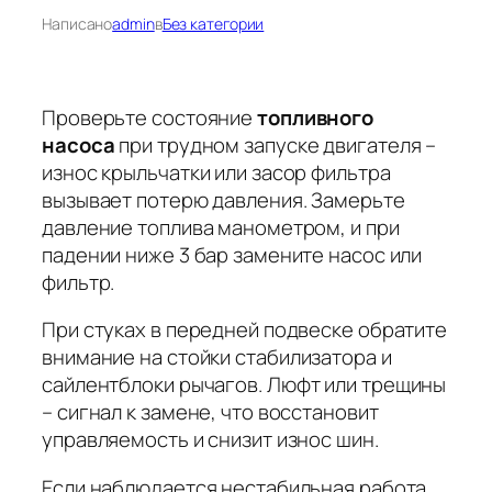
Написано
admin
в
Без категории
Проверьте состояние
топливного
насоса
при трудном запуске двигателя –
износ крыльчатки или засор фильтра
вызывает потерю давления. Замерьте
давление топлива манометром, и при
падении ниже 3 бар замените насос или
фильтр.
При стуках в передней подвеске обратите
внимание на
стойки стабилизатора
и
сайлентблоки рычагов
. Люфт или трещины
– сигнал к замене, что восстановит
управляемость и снизит износ шин.
Если наблюдается нестабильная работа