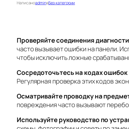
Написано
admin
в
Без категории
Проверяйте соединения диагности
часто вызывает ошибки на панели.
Ис
чтобы исключить ложные срабатывани
Сосредоточьтесь на кодах ошибок
Регулярная проверка этих кодов эко
Осматривайте проводку на предмет
повреждения часто вызывают перебои
Используйте руководство по устр
схемы, фотографии и советы по заме