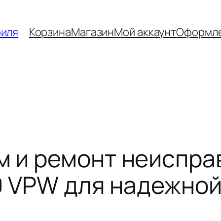
биля
Корзина
Магазин
Мой аккаунт
Оформле
 и ремонт неиспра
50 VPW для надежно