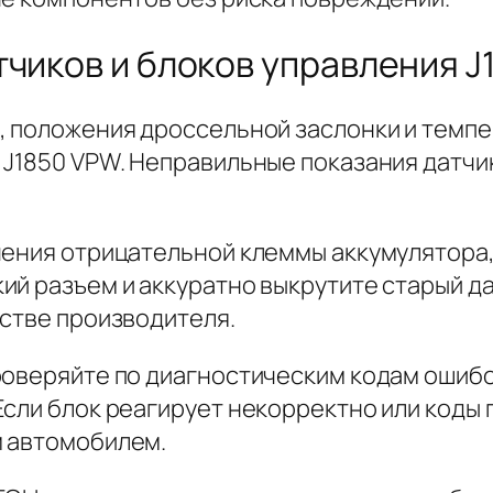
тчиков и блоков управления 
, положения дроссельной заслонки и темп
 J1850 VPW. Неправильные показания датч
чения отрицательной клеммы аккумулятора
ий разъем и аккуратно выкрутите старый да
дстве производителя.
роверяйте по диагностическим кодам ошибо
Если блок реагирует некорректно или коды 
м автомобилем.