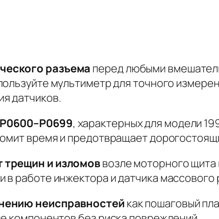
ческого разъема
перед любыми вмешатель
пользуйте мультиметр для точного измере
я датчиков.
 P0600–P0699
, характерных для модели 19
номит время и предотвращает дорогостоящ
 трещин и изломов
возле моторного щита 
 в работе инжектора и датчика массового 
анению неисправностей
как пошаговый пла
не компонентов без риска повреждений.