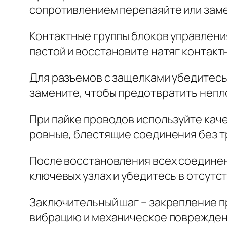
сопротивлением перепаяйте или заме
Контактные группы блоков управлени
пастой и восстановите натяг контакт
Для разъемов с защелками убедитесь
замените, чтобы предотвратить непл
При пайке проводов используйте каче
ровные, блестящие соединения без т
После восстановления всех соединен
ключевых узлах и убедитесь в отсутст
Заключительный шаг – закрепление п
вибрацию и механическое повреждени