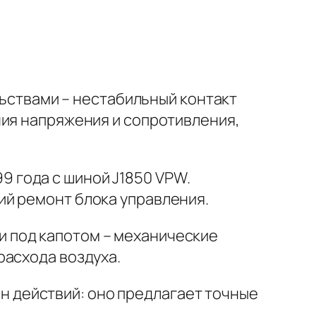
ствами – нестабильный контакт
ния напряжения и сопротивления
,
99 года с шиной J1850 VPW.
ий ремонт блока управления.
и под капотом –
механические
расхода воздуха.
н действий: оно предлагает
точные