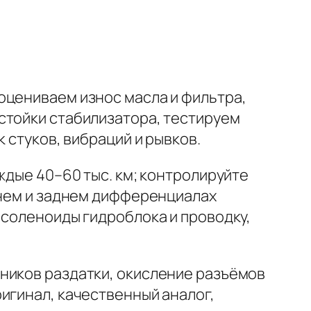
оцениваем износ масла и фильтра,
стойки стабилизатора, тестируем
 стуков, вибраций и рывков.
аждые 40–60 тыс. км; контролируйте
днем и заднем дифференциалах
 соленоиды гидроблока и проводку,
ьников раздатки, окисление разъёмов
игинал, качественный аналог,