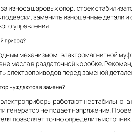
-за износа шаровых опор, стоек стабилиза
 подвески, заменить изношенные детали и
вого управления.
ый привод?
водным механизмом, электромагнитной муф
овне масла в раздаточной коробке. Рекомен
сть электроприводов перед заменой детале
атор нуждаются в замене?
 электроприборы работают нестабильно, а и
ли генератор не подает напряжение. Пров
теля позволяет точно определить источник