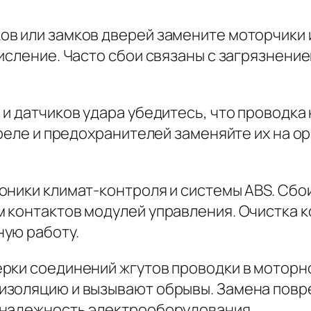
в или замков дверей замените моторчики 
кисление. Часто сбои связаны с загрязнени
и датчиков удара убедитесь, что проводка 
 реле и предохранителей заменяйте их на 
ники климат-контроля и системы ABS. Сбои
 контактов модулей управления. Очистка 
ую работу.
рки соединений жгутов проводки в моторно
изоляцию и вызывают обрывы. Замена повр
 надежность электрооборудования.