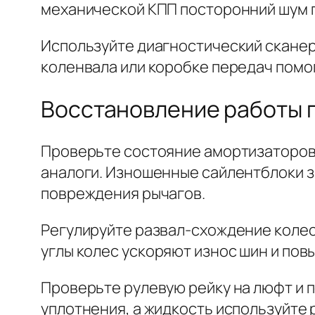
механической КПП посторонний шум п
Используйте диагностический сканер
коленвала или коробке передач помо
Восстановление работы п
Проверьте состояние амортизаторов
аналоги. Изношенные сайлентблоки з
повреждения рычагов.
Регулируйте развал-схождение колес
углы колес ускоряют износ шин и пов
Проверьте рулевую рейку на люфт и 
уплотнения, а жидкость используйте