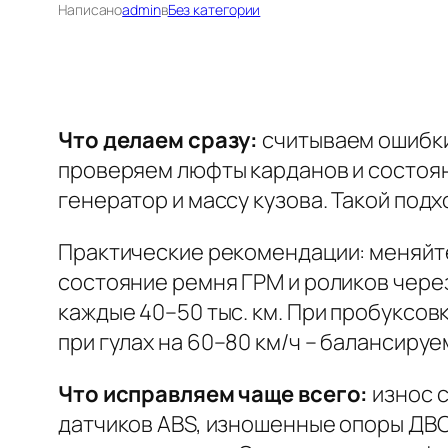
Написано
admin
в
Без категории
Что делаем сразу:
считываем ошибки
проверяем люфты карданов и состоян
генератор и массу кузова. Такой подх
Практические рекомендации:
меняйте
состояние ремня ГРМ и роликов чере
каждые 40–50 тыс. км. При пробуксов
при гулах на 60–80 км/ч – балансиру
Что исправляем чаще всего:
износ с
датчиков ABS, изношенные опоры ДВС.