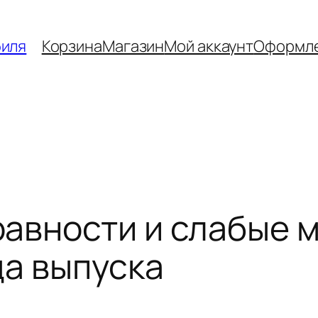
биля
Корзина
Магазин
Мой аккаунт
Оформле
авности и слабые ме
да выпуска