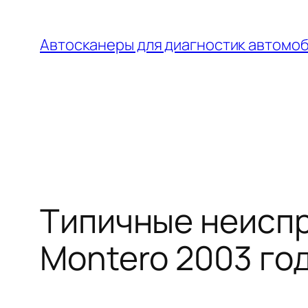
Перейти
к
Автосканеры для диагностик автомо
содержимому
Типичные неиспр
Montero 2003 го