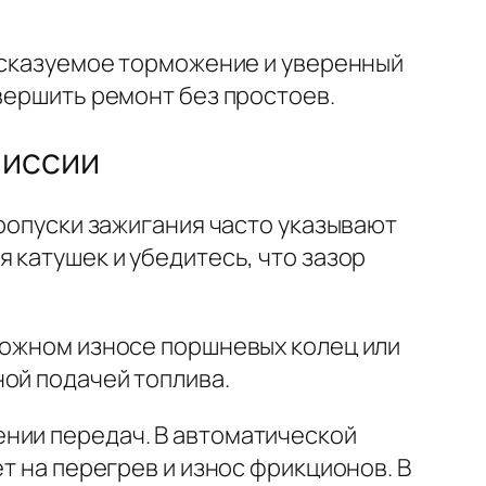
дсказуемое торможение и уверенный
вершить ремонт без простоев.
миссии
пропуски зажигания часто указывают
 катушек и убедитесь, что зазор
зможном износе поршневых колец или
ой подачей топлива.
ении передач. В автоматической
т на перегрев и износ фрикционов. В