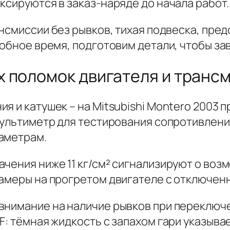
ксируются в заказ-наряде до начала работ.
нсмиссии без рывков, тихая подвеска, пре
добное время, подготовим детали, чтобы за
 поломок двигателя и транс
я и катушек – на Mitsubishi Montero 2003 
мультиметр для тестирования сопротивления
аметрам.
ачения ниже 11 кг/см² сигнализируют о во
замеры на прогретом двигателе с отключенн
внимание на наличие рывков при переключ
F: тёмная жидкость с запахом гари указывае