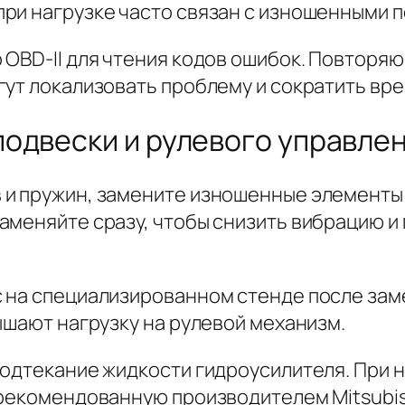
ри нагрузке часто связан с изношенными 
 OBD-II для чтения кодов ошибок. Повторя
гут локализовать проблему и сократить вр
одвески и рулевого управле
 и пружин, замените изношенные элементы
аменяйте сразу, чтобы снизить вибрацию 
 на специализированном стенде после зам
ышают нагрузку на рулевой механизм.
подтекание жидкости гидроусилителя. При
 рекомендованную производителем Mitsubis