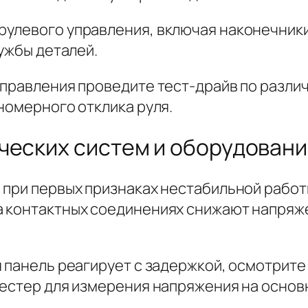
улевого управления, включая наконечники 
лужбы деталей.
управления проведите тест-драйв по разли
номерного отклика руля.
ческих систем и оборудован
 при первых признаках нестабильной рабо
 контактных соединениях снижают напряже
я панель реагирует с задержкой, осмотрит
естер для измерения напряжения на основн