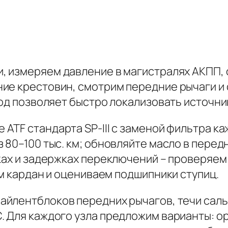
, измеряем давление в магистралях АКПП, 
ие крестовин, смотрим передние рычаги и 
од позволяет быстро локализовать источник
 ATF стандарта SP-III с заменой фильтра к
з 80–100 тыс. км; обновляйте масло в пере
ках и задержках переключений – проверяем
ем кардан и оцениваем подшипники ступиц.
айлентблоков передних рычагов, течи сал
 Для каждого узла предложим варианты: ор