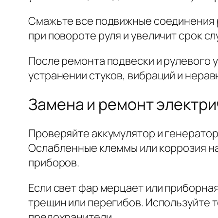
Смажьте все подвижные соединения р
при повороте руля и увеличит срок с
После ремонта подвески и рулевого 
устранении стуков, вибраций и нерав
Замена и ремонт электри
Проверяйте аккумулятор и генератор
Ослабленные клеммы или коррозия на
приборов.
Если свет фар мерцает или приборна
трещин или перегибов. Используйте т
предохранители.