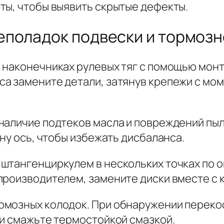
ты, чтобы выявить скрытые дефекты.
еполадок подвески и тормоз
 наконечниках рулевых тяг с помощью мон
а замените детали, затянув крепежи с мом
наличие подтеков масла и повреждений пы
дну ось, чтобы избежать дисбаланса.
штангенциркулем в нескольких точках по о
производителем, замените диски вместе с 
рмозных колодок. При обнаружении переко
 и смажьте термостойкой смазкой.