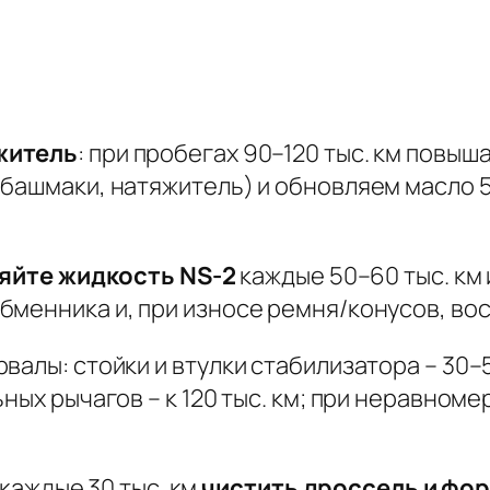
житель
: при пробегах 90–120 тыс. км повы
башмаки, натяжитель) и обновляем масло 5
яйте жидкость NS-2
каждые 50–60 тыс. км 
бменника и, при износе ремня/конусов, во
валы: стойки и втулки стабилизатора – 30–5
ьных рычагов – к 120 тыс. км; при неравном
 каждые 30 тыс. км
чистить дроссель и фо