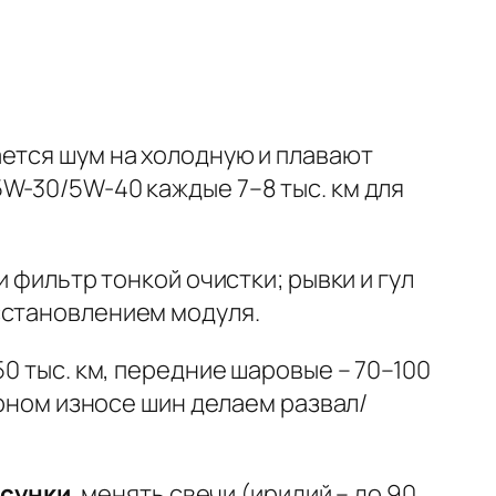
шается шум на холодную и плавают
W-30/5W-40 каждые 7–8 тыс. км для
и фильтр тонкой очистки; рывки и гул
сстановлением модуля.
0 тыс. км, передние шаровые – 70–100
ерном износе шин делаем развал/
рсунки
, менять свечи (иридий – до 90