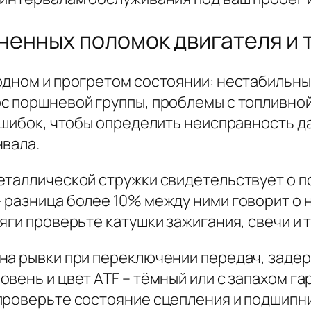
ненных поломок двигателя и
одном и прогретом состоянии: нестабильный
с поршневой группы, проблемы с топливной
ошибок, чтобы определить неисправность д
нвала.
еталлической стружки свидетельствует о 
 разница более 10% между ними говорит о 
яги проверьте катушки зажигания, свечи и 
на рывки при переключении передач, задер
вень и цвет ATF – тёмный или с запахом га
проверьте состояние сцепления и подшипни