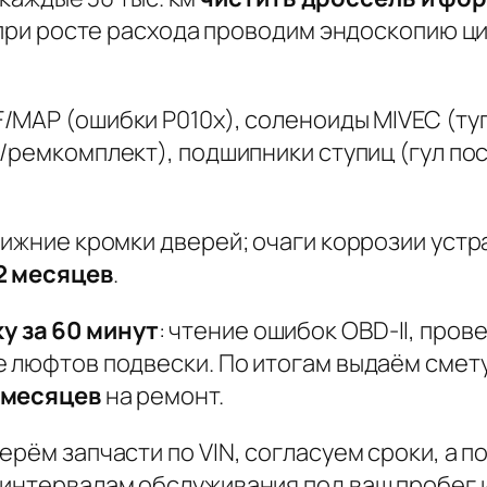
; при росте расхода проводим эндоскопию ц
F/MAP
(ошибки P010x),
соленоиды MIVEC
(ту
а/ремкомплект),
подшипники ступиц
(гул пос
нижние кромки дверей; очаги коррозии уст
2 месяцев
.
у за 60 минут
: чтение ошибок OBD-II, пров
е люфтов подвески. По итогам выдаём смет
 месяцев
на ремонт.
ерём запчасти по VIN, согласуем сроки, а
интервалам обслуживания под ваш пробег и