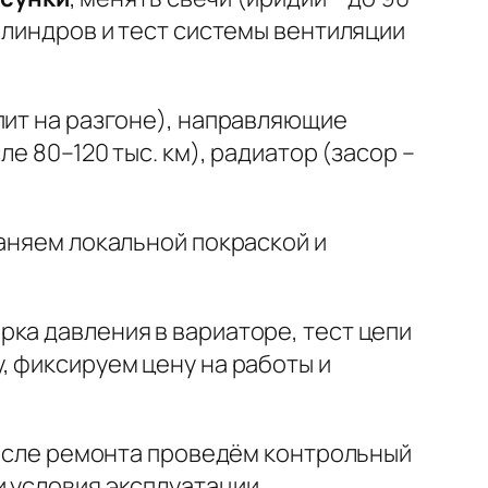
илиндров и тест системы вентиляции
пит на разгоне),
направляющие
ле 80–120 тыс. км),
радиатор
(засор –
раняем локальной покраской и
ерка давления в вариаторе, тест цепи
у,
фиксируем цену
на работы и
 после ремонта проведём контрольный
 условия эксплуатации.