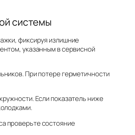
ной системы
тажки, фиксируя излишние
ентом, указанным в сервисной
льников. При потере герметичности
кружности. Если показатель ниже
колодками.
са проверьте состояние