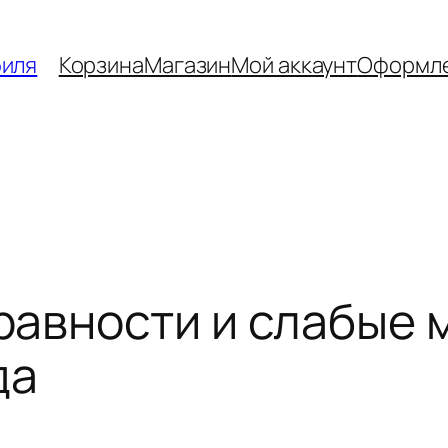
биля
Корзина
Магазин
Мой аккаунт
Оформле
авности и слабые м
да