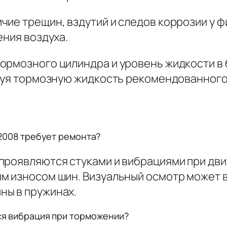
чие трещин, вздутий и следов коррозии у 
ения воздуха.
ормозного цилиндра и уровень жидкости в 
ьзуя тормозную жидкость рекомендованного
X 2008 требует ремонта?
проявляются стуками и вибрациями при дви
м износом шин. Визуальный осмотр может 
ны в пружинах.
тся вибрация при торможении?