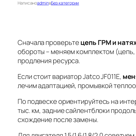
Написано
admin
в
Без категории
Сначала проверьте
цепь ГРМ и натя
обороты – меняем комплектом (цепь, 
продления ресурса.
Если стоит вариатор Jatco JF011E,
мен
лечим адаптацией, промывкой теплоо
По подвеске ориентируйтесь на интер
тыс. км, задние сайлентблоки продол
схождение после замены.
Для двигателя 1.5/1.6/1.8/2.0 советуем