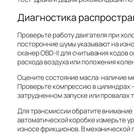
Диагностика распростра
Проверьте работу двигателя при хол
посторонние шумы указывают на изно
сканер OBD-II для считывания кодов 
расхода воздуха или положения коле
Оцените состояние масла: наличие м
Проверьте компрессию в цилиндрах –
затрудненном запуске или провалах т
Для трансмиссии обратите внимание 
автоматической коробке измерьте уро
износе фрикционов. В механической 