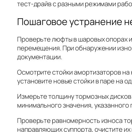
тест-драйв с разными режимами рабо
Пошаговое устранение н
Проверьте люфты в шаровых опорах и
перемещения. При обнаружении износ
документации.
Осмотрите стойки амортизаторов на 
установите новые стойки в паре на о
Измерьте толщину тормозных дисков 
минимального значения, указанного 
Проверьте равномерность износа то
направляющих суппорта, очистите их