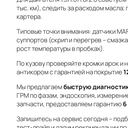
тыс. км), следить за расходом масла
картера.
Типовые точки внимания:
датчики MA
суппортов
(скрип и перегрев – смазк
рост температуры в пробках).
По кузову проверяйте кромки арок и 
антикором с гарантией на покрытие
1
Мы предлагаем
быструю диагностик
ГРМ по фазам, эндоскопия, измерени
запчасти, предоставляем гарантию
6
Запишитесь на сервис сегодня – подб
тест-драйв и дадим рекомендации по 