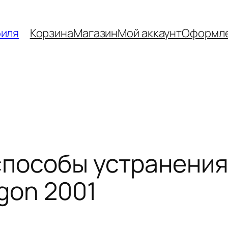
биля
Корзина
Магазин
Мой аккаунт
Оформле
способы устранени
gon 2001