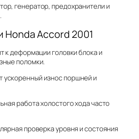
тор, генератор, предохранители и
.
 Honda Accord 2001
т к деформации головки блока и
зные поломки.
т ускоренный износ поршней и
ьная работа холостого хода часто
улярная проверка уровня и состояния