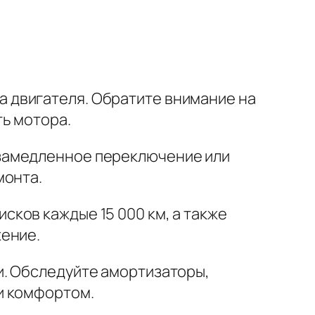
а двигателя. Обратите внимание на
ть мотора.
замедленное переключение или
монта.
дисков
каждые 15 000 км, а также
жение.
и. Обследуйте
амортизаторы,
и комфортом.