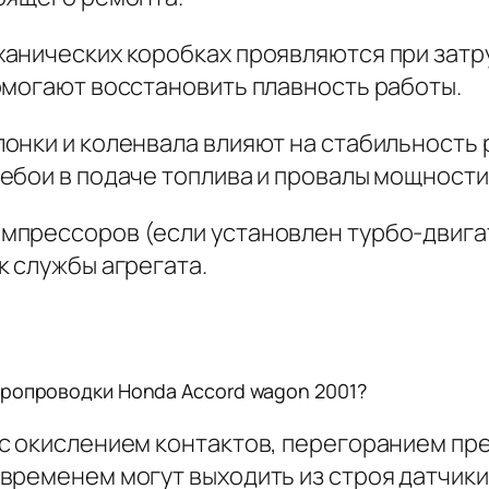
ханических коробках проявляются при зат
омогают восстановить плавность работы.
нки и коленвала влияют на стабильность р
ебои в подаче топлива и провалы мощности
прессоров (если установлен турбо-двигат
к службы агрегата.
тропроводки Honda Accord wagon 2001?
с окислением контактов, перегоранием пр
временем могут выходить из строя датчики