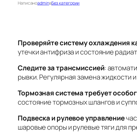
Написано
admin
в
Без категории
Проверяйте систему охлаждения ка
утечки антифриза и состояние радиа
Следите за трансмиссией
: автомат
рывки
. Регулярная замена жидкости 
Тормозная система требует особо
состояние тормозных шлангов и супп
Подвеска и рулевое управление
час
шаровые опоры и рулевые тяги
для пр