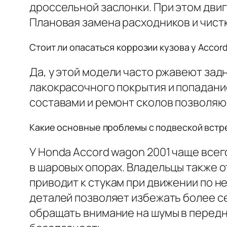
дроссельной заслонки. При этом двиг
Плановая замена расходников и чист
Стоит ли опасаться коррозии кузова у Accor
Да, у этой модели часто ржавеют за
лакокрасочного покрытия и попадани
составами и ремонт сколов позволяют
Какие основные проблемы с подвеской встре
У Honda Accord wagon 2001 чаще всег
в шаровых опорах. Владельцы также 
приводит к стукам при движении по 
деталей позволяет избежать более с
обращать внимание на шумы в передни