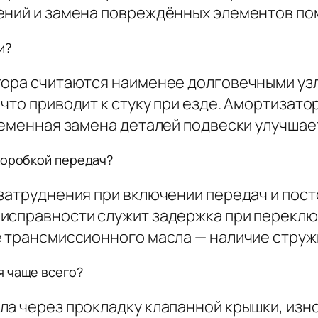
ений и замена повреждённых элементов по
и?
тора считаются наименее долговечными уз
что приводит к стуку при езде. Амортизат
ременная замена деталей подвески улучшае
коробкой передач?
затруднения при включении передач и пост
исправности служит задержка при переключ
 трансмиссионного масла — наличие стружки
я чаще всего?
ла через прокладку клапанной крышки, изн