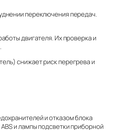
руднении переключения передач.
аботы двигателя. Их проверка и
.
ель) снижает риск перегрева и
едохранителей и отказом блока
 ABS и лампы подсветки приборной