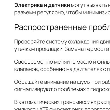
Электрика и датчики
могут вызвать
разъемы
регулярно, чтобы минимизир
Распространенные пробл
Проверяйте систему охлаждения двига
утечкам прокладки. Замена термоста
Своевременно меняйте масло и филь
клапанов, особенно на двигателях с 
Обращайте внимание на шумы при рабо
сигнализируют о проблемах с гидрок
В автоматических трансмиссиях расп
жидкости ATF снижает риск дорогост