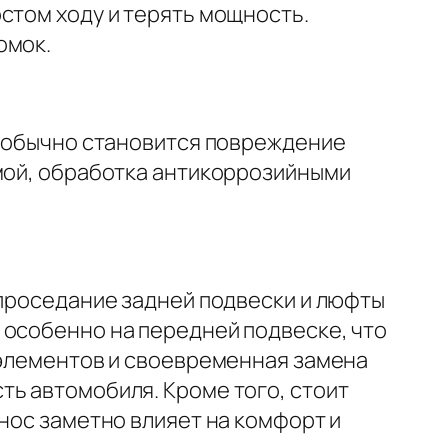
стом ходу и терять мощность.
омок.
й обычно становится повреждение
имой, обработка антикоррозийными
 проседание задней подвески и люфты
 особенно на передней подвеске, что
 элементов и своевременная замена
ть автомобиля. Кроме того, стоит
нос заметно влияет на комфорт и