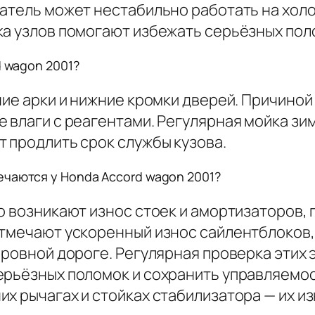
атель может нестабильно работать на холо
ка узлов помогают избежать серьёзных пол
d wagon 2001?
дние арки и нижние кромки дверей. Причино
е влаги с реагентами. Регулярная мойка з
 продлить срок службы кузова.
чаются у Honda Accord wagon 2001?
о возникают износ стоек и амортизаторов,
отмечают ускоренный износ сайлентблоков,
неровной дороге. Регулярная проверка этих
ерьёзных поломок и сохранить управляемос
х рычагах и стойках стабилизатора — их из