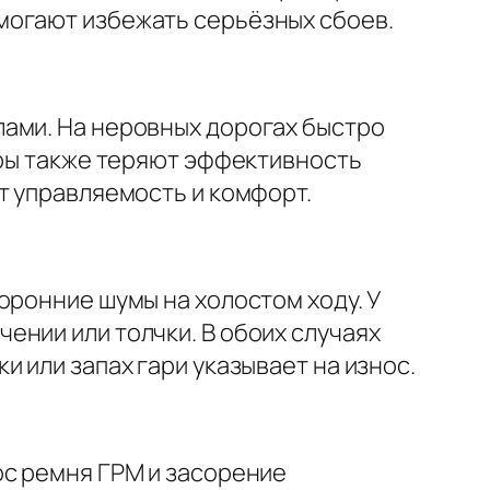
могают избежать серьёзных сбоев.
лами. На неровных дорогах быстро
оры также теряют эффективность
т управляемость и комфорт.
оронние шумы на холостом ходу. У
ении или толчки. В обоих случаях
 или запах гари указывает на износ.
ос ремня ГРМ и засорение