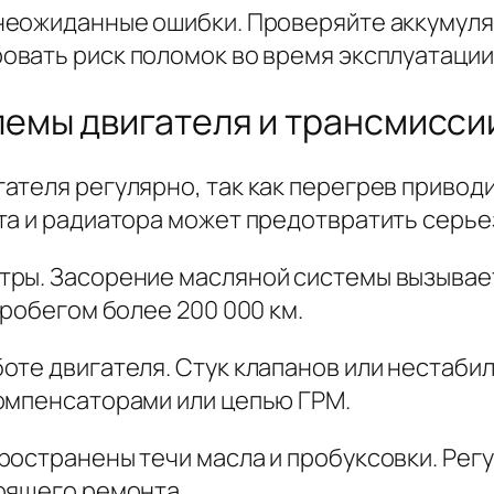
 неожиданные ошибки. Проверяйте
аккумуля
овать риск поломок во время эксплуатации
емы двигателя и трансмиссии
теля регулярно, так как перегрев приводи
та и радиатора может предотвратить серье
тры. Засорение масляной системы вызывае
пробегом более 200 000 км.
те двигателя. Стук клапанов или нестабил
омпенсаторами или цепью ГРМ.
ространены течи масла и пробуксовки. Рег
оящего ремонта.