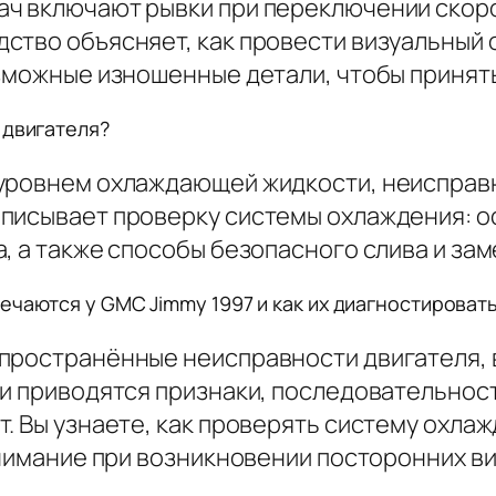
ч включают рывки при переключении скоро
ство объясняет, как провести визуальный 
озможные изношенные детали, чтобы принят
 двигателя?
 уровнем охлаждающей жидкости, неисправ
писывает проверку системы охлаждения: о
а, а также способы безопасного слива и з
ечаются у GMC Jimmy 1997 и как их диагностироват
спространённые неисправности двигателя,
и приводятся признаки, последовательност
. Вы узнаете, как проверять систему охлаж
внимание при возникновении посторонних в