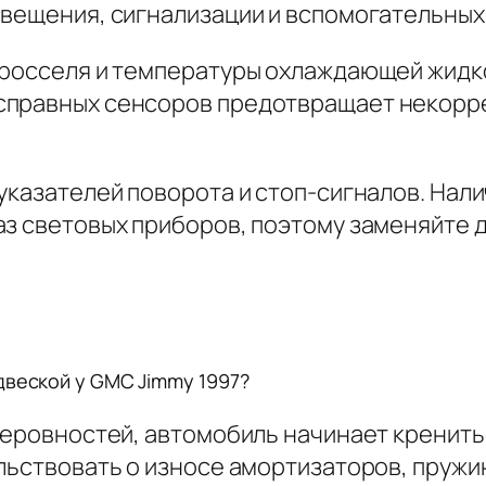
свещения, сигнализации и вспомогательных
 дросселя и температуры охлаждающей жид
справных сенсоров предотвращает некорр
указателей поворота и стоп-сигналов. Нал
аз световых приборов, поэтому заменяйте 
двеской у GMC Jimmy 1997?
неровностей, автомобиль начинает кренить
льствовать о износе амортизаторов, пружи