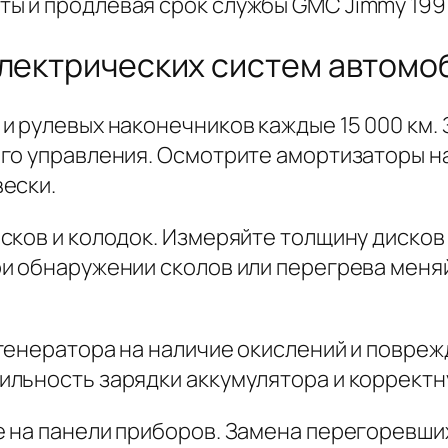
ы и продлевая срок службы GMC Jimmy 199
электрических систем автомо
и рулевых наконечников каждые 15 000 км
го управления. Осмотрите амортизаторы на
ески.
сков и колодок. Измеряйте толщину дисков
и обнаружении сколов или перегрева меня
генератора на наличие окислений и повреж
льность зарядки аккумулятора и корректн
е на панели приборов. Замена перегоревш