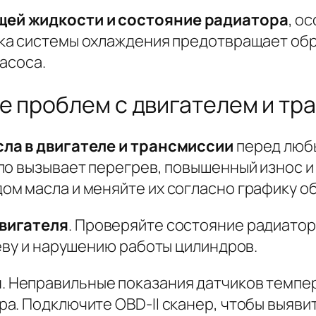
ей жидкости и состояние радиатора
, о
ка системы охлаждения
предотвращает обр
асоса.
е проблем с двигателем и тр
ла в двигателе и трансмиссии
перед любы
ло вызывает перегрев, повышенный износ и
м масла и меняйте их согласно графику о
вигателя
. Проверяйте состояние радиатор
еву и нарушению работы цилиндров.
я
. Неправильные показания датчиков темпе
а. Подключите OBD-II сканер, чтобы выяви