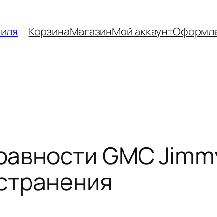
биля
Корзина
Магазин
Мой аккаунт
Оформле
авности GMC Jimmy
устранения