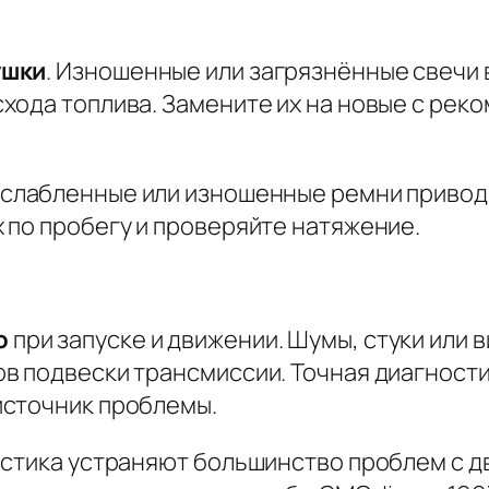
ушки
. Изношенные или загрязнённые свечи 
хода топлива. Замените их на новые с рек
Ослабленные или изношенные ремни приводя
 по пробегу и проверяйте натяжение.
ю
при запуске и движении. Шумы, стуки или 
в подвески трансмиссии. Точная диагности
источник проблемы.
остика устраняют большинство проблем с д