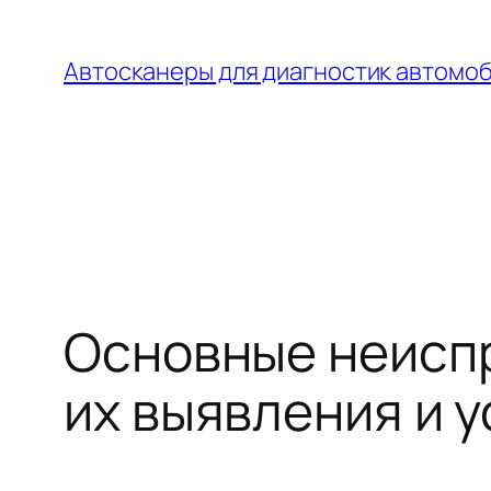
Перейти
к
Автосканеры для диагностик автомо
содержимому
Основные неиспр
их выявления и 