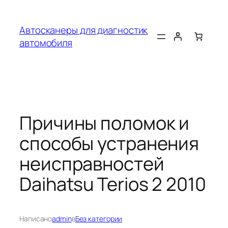
Перейти
к
Автосканеры для диагностик
содержимому
автомобиля
Причины поломок и
способы устранения
неисправностей
Daihatsu Terios 2 2010
Написано
admin
в
Без категории