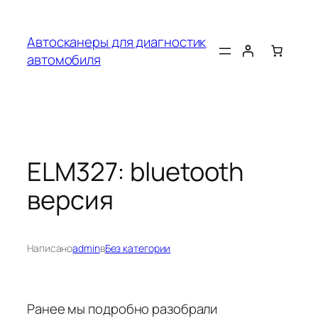
Перейти
к
Автосканеры для диагностик
содержимому
автомобиля
ELM327: bluetooth
версия
Написано
admin
в
Без категории
Ранее мы подробно разобрали