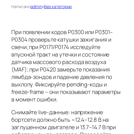
Написано
admin
в
Без категории
При появлении кодов P0300 или P0301–
P0304 проверьте катушки зажигания и
свечи; при P0171/P0174 исследуйте
впускной тракт на утечки и состояние
датчика массового расхода воздуха
(MAF); при P0420 замерьте показания
лямбда-зондов и падение давления по
выхлопу. Фиксируйте pending-коды и
freeze-frame – они показывают параметры
в момент ошибки.
Снимайте live-данные: напряжение
бортсети должно быть ~12.4–12.8 В на
заглушенном двигателе и 13.7–14.7 В при