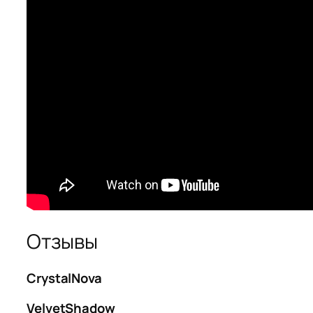
Отзывы
CrystalNova
VelvetShadow