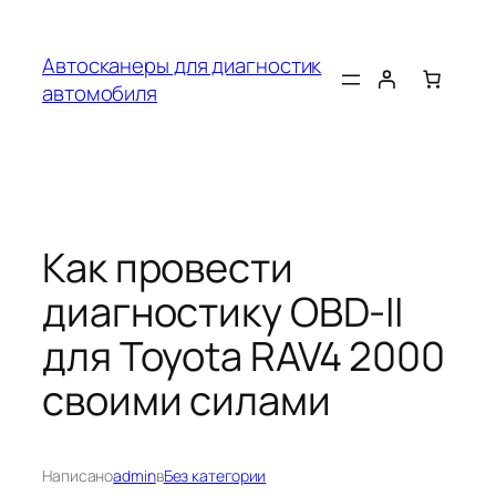
Перейти
к
Автосканеры для диагностик
содержимому
автомобиля
Как провести
диагностику OBD-II
для Toyota RAV4 2000
своими силами
Написано
admin
в
Без категории