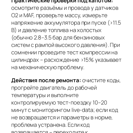
Практические проверки под капотом:
осмотрите разъёмы и провода у датчиков
O2 и MAF, проверьте массу, измерьте
напряжение аккумулятора при пуске (>11.5
В) и давление топлива на холостых
(обычно 2.8–3.5 бар для бензиновых
систем с рампой высокого давления). При
сомнении проведите тест компрессии на
цилиндрах – расхождение >15% указывает
на механическую проблему.
Действия после ремонта:
очистите коды,
прогрейте двигатель до рабочей
температуры и выполните
контролируемую тест-поездку 10–20
минут с мониторингом live-data; если код
не возвращается и параметры в норме,
проблема устранена. Если код
возвращается – переходите к