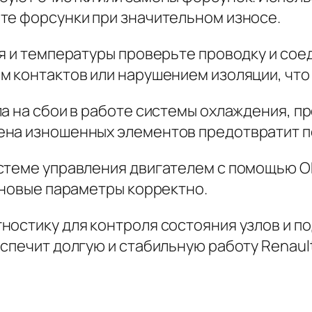
те форсунки при значительном износе.
я и температуры проверьте проводку и сое
 контактов или нарушением изоляции, что 
а на сбои в работе системы охлаждения, п
ена изношенных элементов предотвратит п
стеме управления двигателем с помощью OB
 новые параметры корректно.
ностику для контроля состояния узлов и 
печит долгую и стабильную работу Renault S