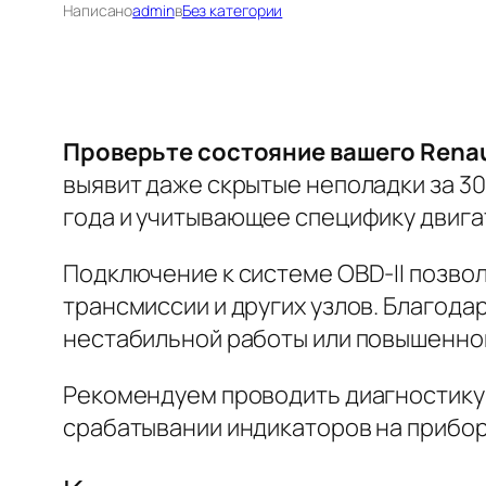
Написано
admin
в
Без категории
Проверьте состояние вашего Renault
выявит даже скрытые неполадки за 3
года и учитывающее специфику двигат
Подключение к системе OBD-II позво
трансмиссии и других узлов.
Благодар
нестабильной работы или повышенного
Рекомендуем проводить диагностику 
срабатывании индикаторов на прибор