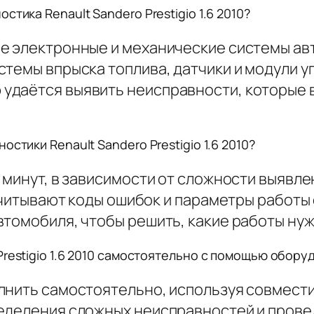
тика Renault Sandero Prestigio 1.6 2010?
е электронные и механические системы ав
темы впрыска топлива, датчики и модули у
даётся выявить неисправности, которые в
стики Renault Sandero Prestigio 1.6 2010?
0 минут, в зависимости от сложности выяв
 считывают коды ошибок и параметры работы
втомобиля, чтобы решить, какие работы ну
restigio 1.6 2010 самостоятельно с помощью оборуд
лнить самостоятельно, используя совмести
еделения сложных неисправностей и прове