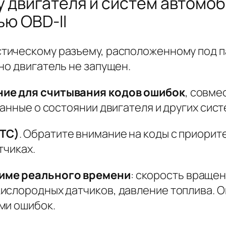
у двигателя и систем автомоб
ью OBD-II
стическому разъему, расположенному под п
но двигатель не запущен.
ние для считывания кодов ошибок
, совме
анные о состоянии двигателя и других сист
DTC)
. Обратите внимание на коды с приорит
тчиках.
име реального времени
: скорость враще
ислородных датчиков, давление топлива. О
ми ошибок.