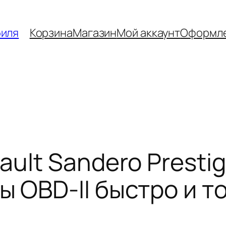
биля
Корзина
Магазин
Мой аккаунт
Оформле
lt Sandero Prestigi
 OBD-II быстро и т