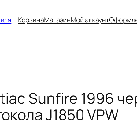
биля
Корзина
Магазин
Мой аккаунт
Оформле
iac Sunfire 1996 чер
окола J1850 VPW