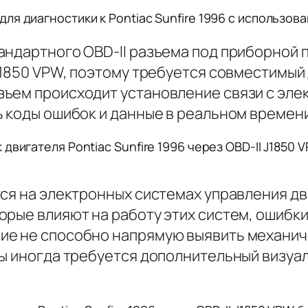
я диагностики к Pontiac Sunfire 1996 с использов
андартного OBD-II разъема под приборной 
J1850 VPW, поэтому требуется совместимый
ъем происходит установление связи с эле
ь коды ошибок и данные в реальном времени
двигателя Pontiac Sunfire 1996 через OBD-II J1850
ся на электронных системах управления дв
рые влияют на работу этих систем, ошибки
ие не способно напрямую выявить механи
ны иногда требуется дополнительный визуа