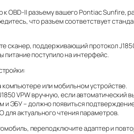
к OBD-II разъему вашего Pontiac Sunfire,
едитесь, что разъем соответствует станда
те сканер, поддерживающий протокол J185
бы питание поступило на интерфейс.
стройки:
а компьютере или мобильном устройстве.
J1850 VPW вручную, если автоматический в
м и ЭБУ – должно появиться подтверждени
О для актуального чтения параметров.
томобиль, переподключите адаптер и повт