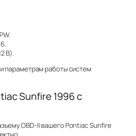
VPW.
6.
2 В).
 и параметрам работы систем
iac Sunfire 1996 с
ъему OBD-II вашего Pontiac Sunfire
ектно.