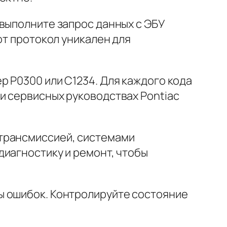
 выполните запрос данных с ЭБУ
от протокол уникален для
 P0300 или C1234. Для каждого кода
и сервисных руководствах Pontiac
 трансмиссией, системами
диагностику и ремонт, чтобы
ы ошибок. Контролируйте состояние