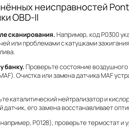
ённых неисправностей Pontia
ки OBD-II
ле сканирования.
Например, код P0300 ука
ечей или проблемами с катушками зажигания
лива.
у банку.
Проверьте состояние воздушного ф
MAF). Очистка или замена датчика MAF уст
те каталитический нейтрализатор и кислор
 датчик, его замена восстанавливает опти
например, P0128), проверьте термостат и