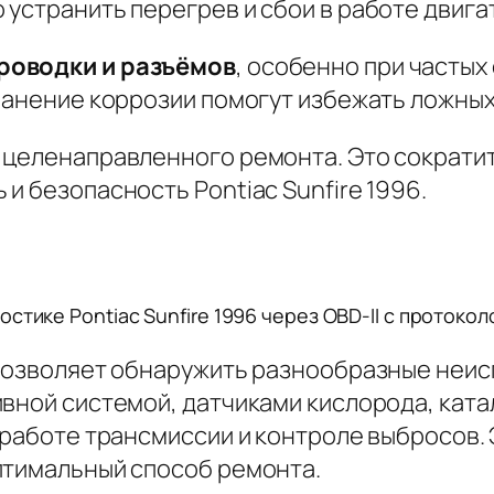
устранить перегрев и сбои в работе двига
роводки и разъёмов
, особенно при частых
ранение коррозии помогут избежать ложных 
я целенаправленного ремонта.
Это сократит
и безопасность Pontiac Sunfire 1996.
стике Pontiac Sunfire 1996 через OBD-II с протоко
 позволяет обнаружить разнообразные неис
ивной системой, датчиками кислорода, кат
 работе трансмиссии и контроле выбросов.
птимальный способ ремонта.