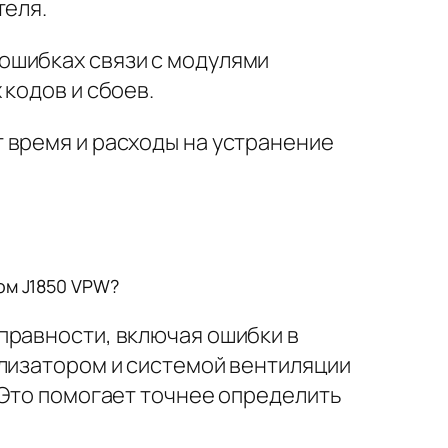
теля.
 ошибках связи с модулями
кодов и сбоев.
 время и расходы на устранение
лом J1850 VPW?
правности, включая ошибки в
ализатором и системой вентиляции
 Это помогает точнее определить