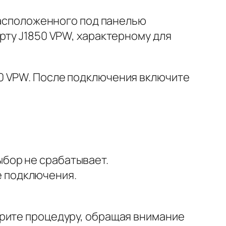
 расположенного под панелью
рту J1850 VPW, характерному для
0 VPW. После подключения включите
ыбор не срабатывает.
е подключения.
орите процедуру, обращая внимание