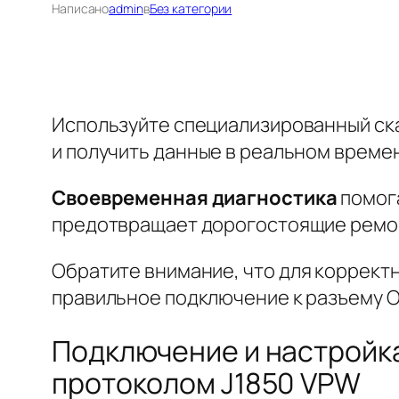
Написано
admin
в
Без категории
Используйте специализированный ска
и получить данные в реальном времен
Своевременная диагностика
помога
предотвращает дорогостоящие ремон
Обратите внимание
, что для коррек
правильное подключение к разъему O
Подключение и настройка 
протоколом J1850 VPW