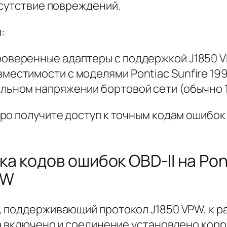
тсутствие повреждений.
:
роверенные адаптеры с поддержкой J1850 
местимости с моделями Pontiac Sunfire 199
льном напряжении бортовой сети (обычно 1
ро получите доступ к точным кодам ошибок
 кодов ошибок OBD-II на Pont
PW
поддерживающий протокол J1850 VPW, к раз
а включено и соединение установлено корр