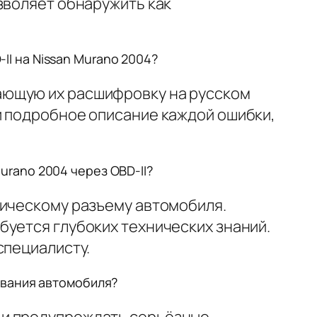
зволяет обнаружить как
I на Nissan Murano 2004?
ающую их расшифровку на русском
и подробное описание каждой ошибки,
rano 2004 через OBD-II?
тическому разъему автомобиля.
буется глубоких технических знаний.
специалисту.
ивания автомобиля?