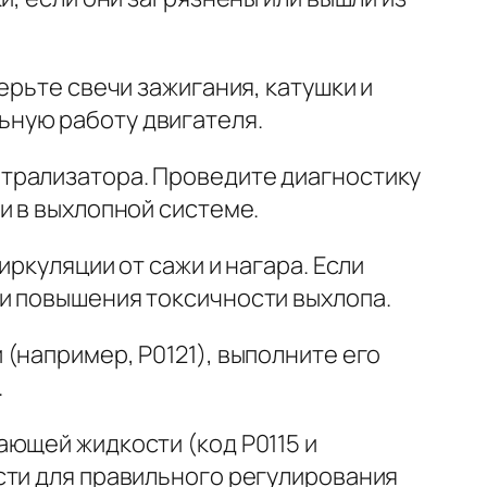
ерьте свечи зажигания, катушки и
ьную работу двигателя.
трализатора. Проведите диагностику
и в выхлопной системе.
ркуляции от сажи и нагара. Если
и повышения токсичности выхлопа.
(например, P0121), выполните его
.
ающей жидкости (код P0115 и
сти для правильного регулирования