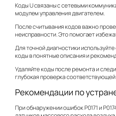
Коды U связаны с сетевыми коммуник
модулем управления двигателем.
После считывания кодов важно прове
неисправности. Это помогает избежа
Для точной диагностики используйте
коды в понятные описания и рекоменд
Удаляйте коды после ремонта и след
глубокая проверка соответствующей
Рекомендации по устране
При обнаружении ошибок P0171 и P01
датчиков массового расхода воздуха 