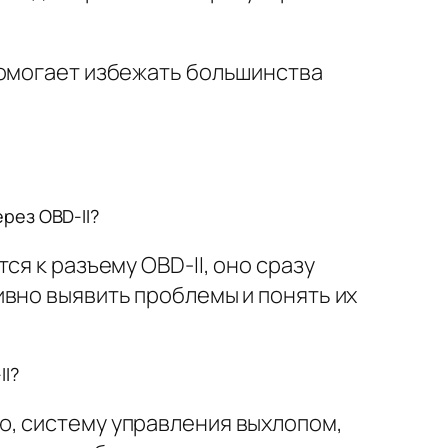
помогает избежать большинства
рез OBD-II?
я к разъему OBD-II, оно сразу
вно выявить проблемы и понять их
II?
ю, систему управления выхлопом,