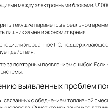
ациями между электронными блоками. U1000
рить текущие параметры в реальном време
ть лишних замен и экономит время.
 специализированное ПО, поддерживающее 
ует действия.
ите за повторным появлением ошибок. Если
 системы.
нию выявленных проблем пос
74, связанных с обеднением топливной сме
и кислорода. Очистите или замените датчик