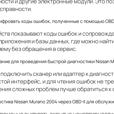
ости и другие электронные модули. Это по
исправности.
фровать коды ошибок, полученные с помощью OBD-I
йств показывают коды ошибок и сопровожд
приложения и базы данных, где можно найт
лему без обращения в сервис.
ние для проведения быстрой диагностики Nissan Mu
 подключить сканер или адаптер к диагнос
ой интерфейс, и для чтения ошибок не тре
ения сложных проблем лучше обратиться к 
стика Nissan Murano 2004 через OBD-II для обслуж