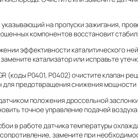
, указывающий на пропуски зажигания, пров
ношенных компонентов восстановит стабил
жении эффективности каталитического ней
замените катализатор или исправьте утечк
R (коды P0401, P0402) очистите клапан реци
ан для предотвращения снижения мощности 
датчиком положения дроссельной заслонки 
новить точное управление подачей воздуха
сбои в работе датчика температуры охлажд
и сопротивление, замените при необходимо