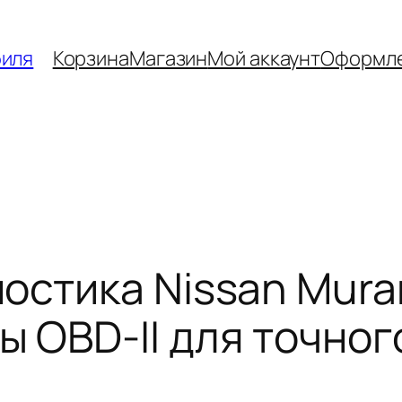
биля
Корзина
Магазин
Мой аккаунт
Оформле
остика Nissan Mura
 OBD-II для точног