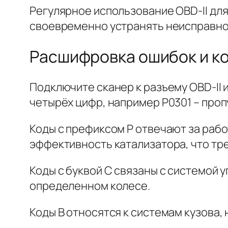
Регулярное использование OBD-II для
своевременно устранять неисправно
Расшифровка ошибок и ко
Подключите сканер к разъему OBD-II 
четырёх цифр, например P0301 – пропу
Коды с префиксом P отвечают за рабо
эффективность катализатора, что тр
Коды с буквой C связаны с системой 
определенном колесе.
Коды B относятся к системам кузова