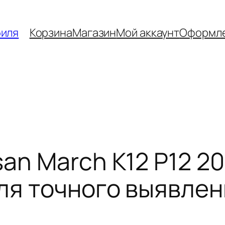
биля
Корзина
Магазин
Мой аккаунт
Оформле
san March K12 P12 2
для точного выявле