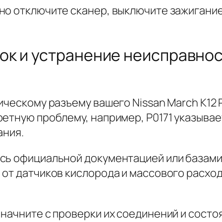
но отключите сканер, выключите зажигание
к и устранение неисправност
ическому разъему вашего Nissan March K12 P
етную проблему, например, P0171 указывае
ания.
сь официальной документацией или базами
от датчиков кислорода и массового расход
начните с проверки их соединений и состоя