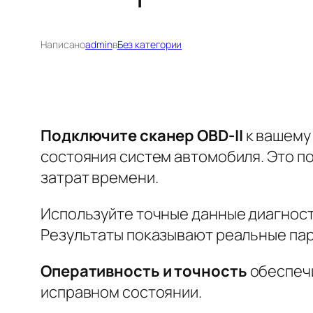
Написано
admin
в
Без категории
Подключите сканер OBD-II
к вашему 
состояния систем автомобиля. Это по
затрат времени.
Используйте точные данные диагнос
Результаты показывают реальные па
Оперативность и точность
обеспечи
исправном состоянии.