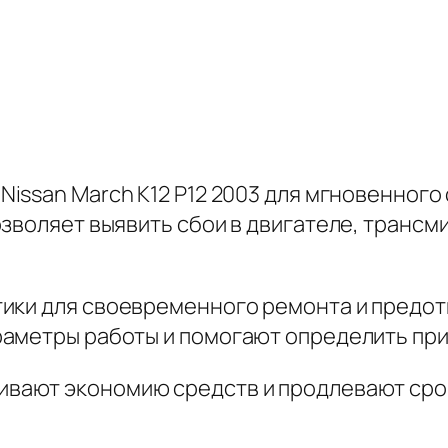
Nissan March K12 P12 2003 для мгновенного
зволяет выявить сбои в двигателе, трансми
тики
для своевременного ремонта и предот
раметры работы и помогают определить пр
вают экономию средств и продлевают срок