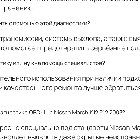
устранению.
ть с помощью этой диагностики?
трансмиссии, системы выхлопа, а также вы
то помогает предотвратить серьёзные пол
тику или нужна помощь специалистов?
ятельного использования при наличии подх
и качественного ремонта лучше обратиться
гностике OBD-II на Nissan March K12 P12 2003?
оено специально под стандарты Nissan Mar
озволяет выявлять даже скрытые неисправ