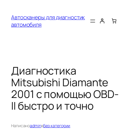
Перейти
к
Автосканеры для диагностик
содержимому
автомобиля
Диагностика
Mitsubishi Diamante
2001 с помощью OBD-
II быстро и точно
Написано
admin
в
Без категории