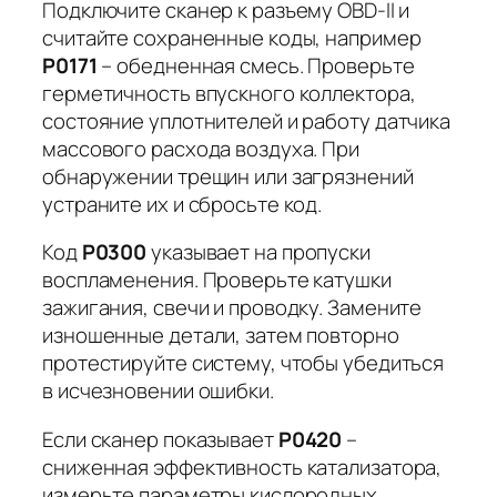
Подключите сканер к разъему OBD-II и
считайте сохраненные коды, например
P0171
– обедненная смесь. Проверьте
герметичность впускного коллектора,
состояние уплотнителей и работу датчика
массового расхода воздуха. При
обнаружении трещин или загрязнений
устраните их и сбросьте код.
Код
P0300
указывает на пропуски
воспламенения. Проверьте катушки
зажигания, свечи и проводку. Замените
изношенные детали, затем повторно
протестируйте систему, чтобы убедиться
в исчезновении ошибки.
Если сканер показывает
P0420
–
сниженная эффективность катализатора,
измерьте параметры кислородных