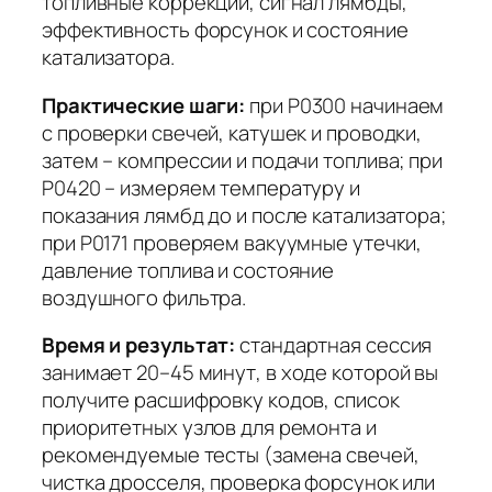
топливные коррекции, сигнал лямбды,
эффективность форсунок и состояние
катализатора.
Практические шаги:
при P0300 начинаем
с проверки свечей, катушек и проводки,
затем – компрессии и подачи топлива; при
P0420 – измеряем температуру и
показания лямбд до и после катализатора;
при P0171 проверяем вакуумные утечки,
давление топлива и состояние
воздушного фильтра.
Время и результат:
стандартная сессия
занимает
20–45 минут
, в ходе которой вы
получите расшифровку кодов, список
приоритетных узлов для ремонта и
рекомендуемые тесты (замена свечей,
чистка дросселя, проверка форсунок или