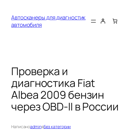
Перейти
к
Автосканеры для диагностик
содержимому
автомобиля
Проверка и
диагностика Fiat
Albea 2009 бензин
через OBD-II в России
Написано
admin
в
Без категории