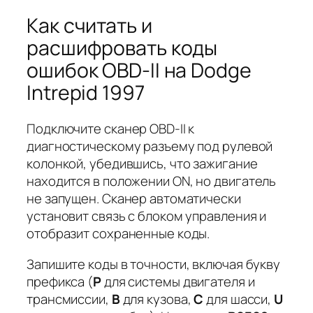
Как считать и
расшифровать коды
ошибок OBD-II на Dodge
Intrepid 1997
Подключите сканер OBD-II к
диагностическому разъему под рулевой
колонкой, убедившись, что зажигание
находится в положении
ON
, но двигатель
не запущен. Сканер автоматически
установит связь с блоком управления и
отобразит сохраненные коды.
Запишите коды в точности, включая букву
префикса (
P
для системы двигателя и
трансмиссии,
B
для кузова,
C
для шасси,
U