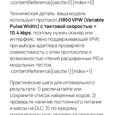
:contentReference[oaicite:0]{index=0}
Техническая деталь: ваша модель
использует протокол
J1850 VPW (Variable
Pulse Width) с тактовой скоростью ≈
10.4 kbps
, поэтому нужен сканер или
интерфейс, явно поддерживающий VPW;
при выборе адаптера проверяйте
совместимость с этим протоколом и
возможностью чтения расширенных PID и
модульных тестов.
:contentReference[oaicite:1]{index=1}
Практические шаги для оптимального
результата: 1) распечатайте или
сохраните список найденных кодов; 2)
проверьте наличие постоянного питания
и массы на DLC; 3) по каждому
критическому коду проверьте связующие