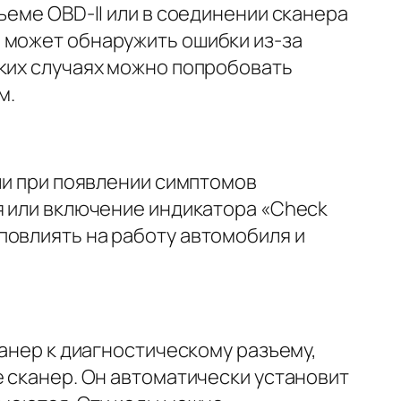
ъеме OBD-II или в соединении сканера
 может обнаружить ошибки из-за
аких случаях можно попробовать
м.
или при появлении симптомов
я или включение индикатора «Check
повлиять на работу автомобиля и
канер к диагностическому разъему,
е сканер. Он автоматически установит