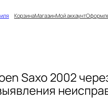
биля
Корзина
Магазин
Мой аккаунт
Оформле
oen Saxo 2002 через
выявления неиспра