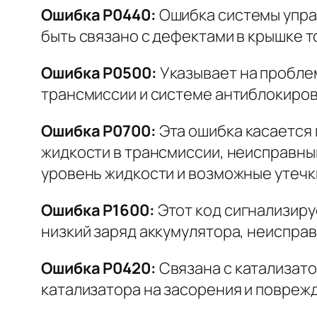
Ошибка P0440:
Ошибка системы управ
быть связано с дефектами в крышке т
Ошибка P0500:
Указывает на проблем
трансмиссии и системе антиблокиров
Ошибка P0700:
Эта ошибка касается 
жидкости в трансмиссии, неисправн
уровень жидкости и возможные утечк
Ошибка P1600:
Этот код сигнализиру
низкий заряд аккумулятора, неиспра
Ошибка P0420:
Связана с катализато
катализатора на засорения и повреж