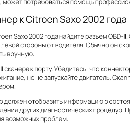
в, может потребоваться помощь профессио
нер к Citroen Saxo 2002 года
troen Saxo 2002 года найдите разъем OBD-II
с левой стороны от водителя. Обычно он с
ть вручную.
 сканера к порту. Убедитесь, что коннектор
игание, но не запускайте двигатель. Скan
ером.
р должен отобразить информацию о состоя
едения других диагностических процедур. 
ия возможных проблем.