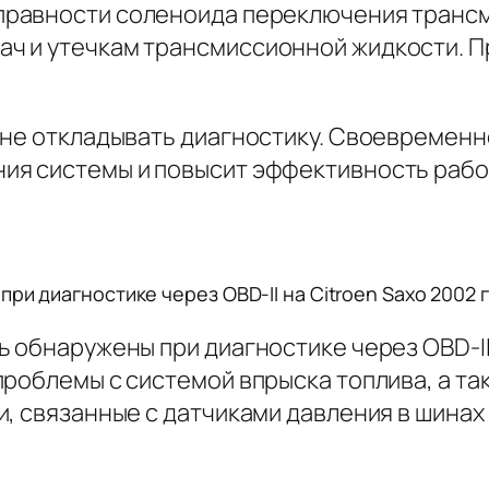
правности соленоида переключения трансми
ч и утечкам трансмиссионной жидкости. П
 не откладывать диагностику. Своевремен
ия системы и повысит эффективность рабо
ри диагностике через OBD-II на Citroen Saxo 2002 
 обнаружены при диагностике через OBD-II 
роблемы с системой впрыска топлива, а та
и, связанные с датчиками давления в шинах