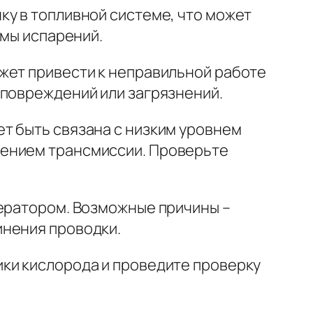
ку в топливной системе, что может
емы испарений.
жет привести к неправильной работе
 повреждений или загрязнений.
т быть связана с низким уровнем
дением трансмиссии. Проверьте
нератором. Возможные причины –
инения проводки.
ики кислорода и проведите проверку