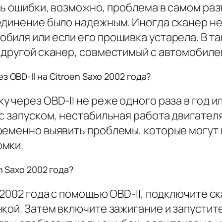
ть ошибки, возможно, проблема в самом раз
единение было надежным. Иногда сканер не
биля или если его прошивка устарела. В т
 другой сканер, совместимый с автомобиле
 OBD-II на Citroen Saxo 2002 года?
 через OBD-II не реже одного раза в год 
 с запуском, нестабильная работа двигател
ременно выявить проблемы, которые могут 
омки.
n Saxo 2002 года?
 2002 года с помощью OBD-II, подключите с
кой. Затем включите зажигание и запустит