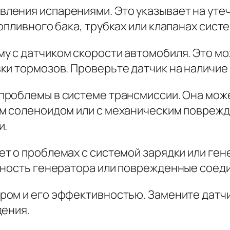
ления испарениями. Это указывает на утеч
опливного бака, трубках или клапанах сист
у с датчиком скорости автомобиля. Это мо
ки тормозов. Проверьте датчик на наличие
проблемы в системе трансмиссии. Она може
ым соленоидом или с механическим повреж
и.
ет о проблемах с системой зарядки или ге
вность генератора или поврежденные соед
ром и его эффективностью. Замените датч
дения.