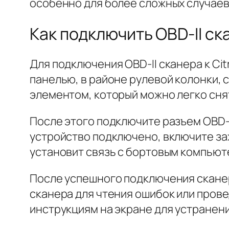
особенно для более сложных случае
Как подключить OBD-II ска
Для подключения OBD-II сканера к Ci
панелью, в районе рулевой колонки, 
элементом, который можно легко сня
После этого подключите разъем OBD-II
устройство подключено, включите заж
установит связь с бортовым компьют
После успешного подключения скане
сканера для чтения ошибок или пров
инструкциям на экране для устранен