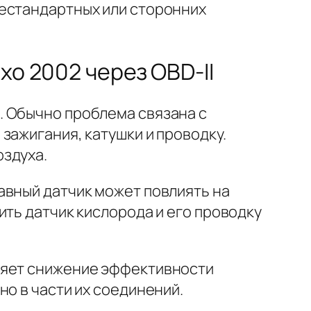
нестандартных или сторонних
xo 2002 через OBD-II
. Обычно проблема связана с
зажигания, катушки и проводку.
оздуха.
авный датчик может повлиять на
ить датчик кислорода и его проводку
ляет снижение эффективности
о в части их соединений.