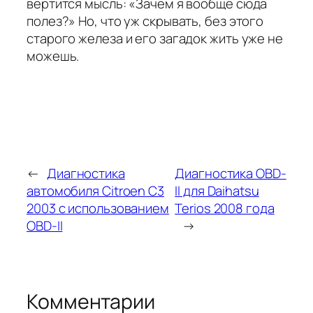
вертится мысль: «Зачем я вообще сюда
полез?» Но, что уж скрывать, без этого
старого железа и его загадок жить уже не
можешь.
←
Диагностика
Диагностика OBD-
автомобиля Citroen C3
II для Daihatsu
2003 с использованием
Terios 2008 года
OBD-II
→
Комментарии