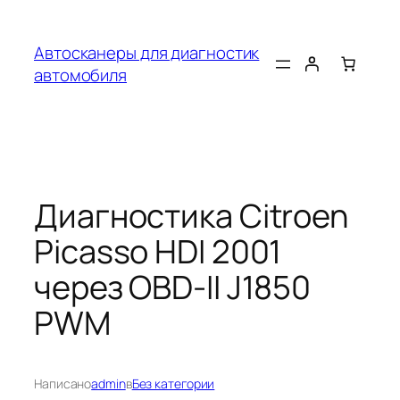
Перейти
к
Автосканеры для диагностик
содержимому
автомобиля
Диагностика Citroen
Picasso HDI 2001
через OBD-II J1850
PWM
Написано
admin
в
Без категории