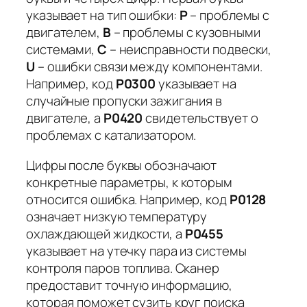
указывает на тип ошибки:
P
– проблемы с
двигателем,
B
– проблемы с кузовными
системами,
C
– неисправности подвески,
U
– ошибки связи между компонентами.
Например, код
P0300
указывает на
случайные пропуски зажигания в
двигателе, а
P0420
свидетельствует о
проблемах с катализатором.
Цифры после буквы обозначают
конкретные параметры, к которым
относится ошибка. Например, код
P0128
означает низкую температуру
охлаждающей жидкости, а
P0455
указывает на утечку пара из системы
контроля паров топлива. Сканер
предоставит точную информацию,
которая поможет сузить круг поиска