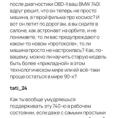
после диагностики OBD-II ваш BMW 740I
вдруг решит, что он теперь не просто
машина, а герой фильма про космос? И
вот он летит по дорогам, а вы сидите в
салоне, как астронавт на орбите, и не
понимаете, то ли вас предупреждают о
каком-то новом «протоколе», то ли
машина просто не настроилась? Как, по-
вашему, можно ли научить старую модель
быть более «прикладной» в этом
технологическом мире или ей всё-таки
проще остаться в мире 90-х?
tati_24
Как ты вообще умудряешься
поддерживать эту 740-ю в рабочем
состоянии, если даже с самыми простыми