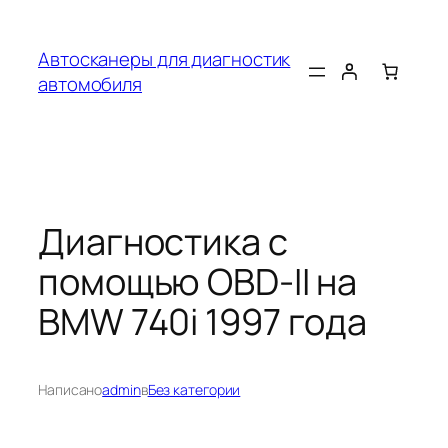
Перейти
к
Автосканеры для диагностик
содержимому
автомобиля
Диагностика с
помощью OBD-II на
BMW 740i 1997 года
Написано
admin
в
Без категории