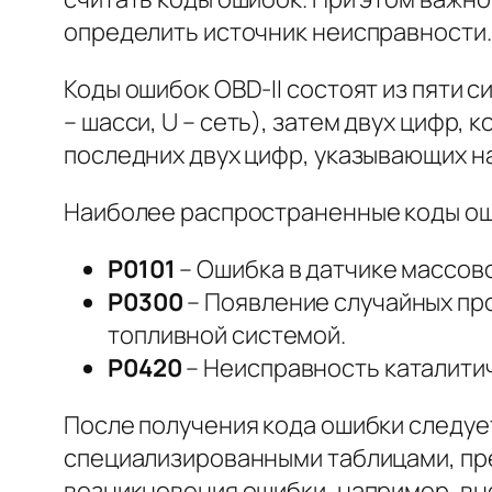
определить источник неисправности.
Коды ошибок OBD-II состоят из пяти си
– шасси, U – сеть), затем двух цифр,
последних двух цифр, указывающих н
Наиболее распространенные коды ош
P0101
– Ошибка в датчике массов
P0300
– Появление случайных про
топливной системой.
P0420
– Неисправность каталитич
После получения кода ошибки следуе
специализированными таблицами, пр
возникновения ошибки, например, вне