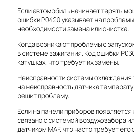
Если автомобиль начинает терять мо
ошибки P0420 указывает на проблемы
необходимости замена или очистка.
Когда возникают проблемы с запуско
в системе зажигания. Код ошибки P03
катушках, что требует их замены.
Неисправности системы охлаждения т
на неисправность датчика температу
решит проблему.
Если на панели приборов появляется 
связано с системой воздухозабора ил
датчиком MAF, что часто требует его 