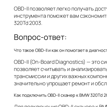
OBD-II позволяет легко получать дос
инструмента поможет вам сэкономить
320Td 2003.
Вопрос-ответ:
Что такое OBD-II и как он помогает в диагно
OBD-II (On-Board Diagnostics) — это
позволяет считывать и анализировать
трансмиссии и других важных компоне
значительно упрощает ремонт и обс
Как подключить OBD-II сканер к BMW 320Td 2
Для подключения OBD-II сканера к BM