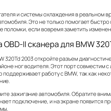
ателя и системы охлаждения в реальном в
томобиля. Это не только помогает быстро 
поломки, если вовремя заметить изменени
 OBD-II сканера для BMW 320
MW 320Td 2003 откройте разъем диагностич
районе ног водителя. Этот порт совместим 
ер поддерживает работу с BMW, так как не
ние.
ите зажигание автомобиля. Обратите внима
нает подключение, и на экране появится 
мы.