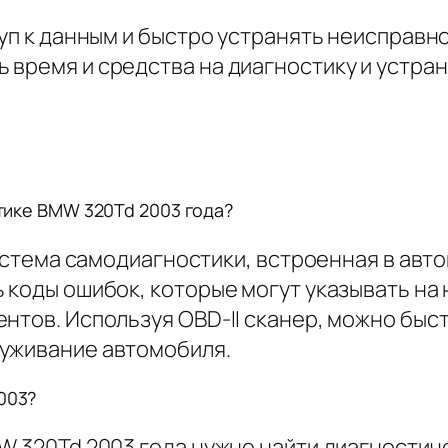
туп к данным и быстро устранять неисправн
 время и средства на диагностику и устр
стике BMW 320Td 2003 года?
 система самодиагностики, встроенная в авт
 коды ошибок, которые могут указывать на
нтов. Используя OBD-II сканер, можно быст
луживание автомобиля.
003?
W 320Td 2003 года нужно найти диагностич