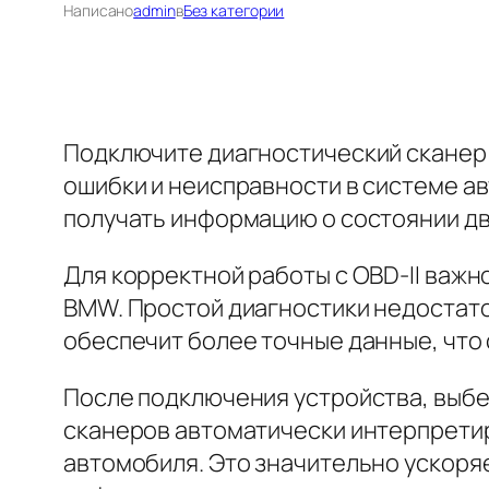
Написано
admin
в
Без категории
Подключите диагностический сканер 
ошибки и неисправности в системе ав
получать информацию о состоянии дви
Для корректной работы с OBD-II важ
BMW. Простой диагностики недостато
обеспечит более точные данные, что
После подключения устройства, выб
сканеров автоматически интерпретир
автомобиля. Это значительно ускор