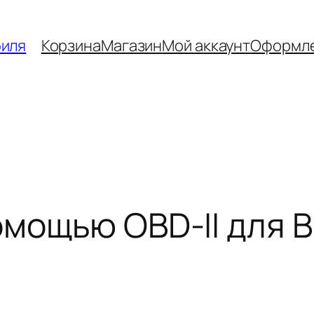
биля
Корзина
Магазин
Мой аккаунт
Оформле
омощью OBD-II для 