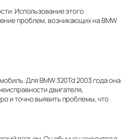
ости. Использование этого
анение проблем, возникающих на BMW
омобиль. Для BMW 320Td 2003 года она
 неисправности двигателя,
ро и точно выявить проблемы, что
еский разъем. Он обычно находится в