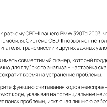
к разъему OBD-II вашего BMW 320Td 2003, 
томобиля. Система OBD-II позволяет не тол
гателя, трансмиссии и других важных узло
но иметь совместимый сканер, который под
чно для глубокого анализа – настройка ск
 сократит время на устранение проблемы.
ерите функцию считывания кодов неисправ
уют коды, указывая на потенциальные неи
яет поиск проблемы, исключая лишнюю рабо