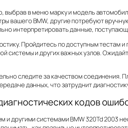
, выбрав в меню марку и модель автомобил
ры вашего BMW, другие потребуют вручную
ильно интерпретировать данные, поступающ
остику. Пройдитесь по доступным тестам и 
ой системы и других важных узлов. Ожидай
ельно следите за качеством соединения. П
ередаче данных, что затруднит диагностику
диагностических кодов ошиб
ем и другими системами BMW 320Td 2003 не
о понимать, как правильно интерпретироват