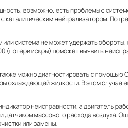
щность, возможно, есть проблемы с систем
 с каталитическим нейтрализатором. Потреб
м или система не может удержать обороты,
00 (потери искры) поможет выявить неиспр
акже можно диагностировать с помощью OBD
ры охлаждающей жидкости. В этом случае е
индикатор неисправности, а двигатель раб
и датчиком массового расхода воздуха. Ош
очистки или замены.