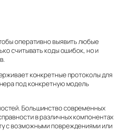
чтобы оперативно выявить любые
ько считывать коды ошибок, но и
в.
держивает конкретные протоколы для
анера под конкретную модель
ностей. Большинство современных
справности в различных компонентах
ту с возможными повреждениями или