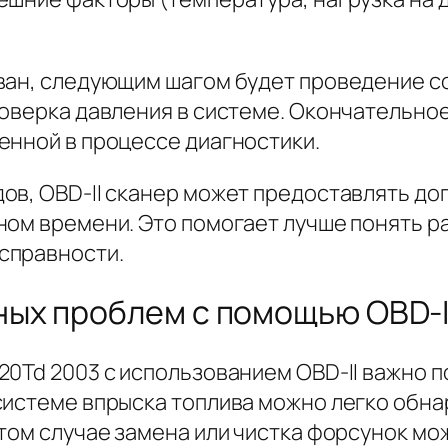
ован, следующим шагом будет проведение 
роверка давления в системе. Окончательное
енной в процессе диагностики.
ов, OBD-II сканер может предоставлять до
ном времени. Это помогает лучше понять р
справности.
ых проблем с помощью OBD-I
0Td 2003 с использованием OBD-II важно п
системе впрыска топлива можно легко обнар
том случае замена или чистка форсунок мо