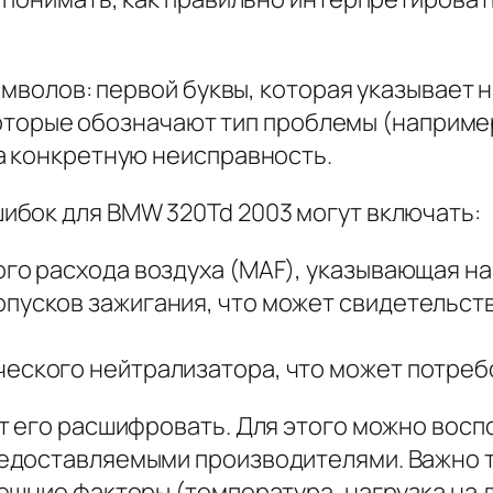
мволов: первой буквы, которая указывает на
 которые обозначают тип проблемы (например
а конкретную неисправность.
ибок для BMW 320Td 2003 могут включать:
ого расхода воздуха (MAF), указывающая на
пусков зажигания, что может свидетельств
еского нейтрализатора, что может потребо
т его расшифровать. Для этого можно вос
едоставляемыми производителями. Важно т
шние факторы (температура, нагрузка на д